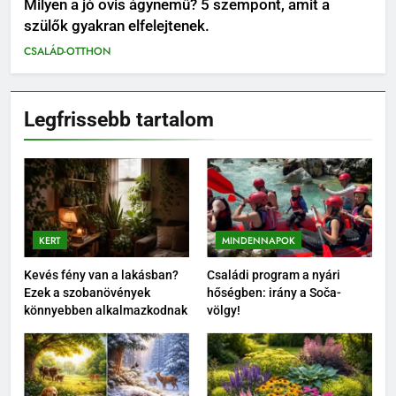
Milyen a jó ovis ágynemű? 5 szempont, amit a
szülők gyakran elfelejtenek.
CSALÁD-OTTHON
Legfrissebb tartalom
KERT
MINDENNAPOK
Kevés fény van a lakásban?
Családi program a nyári
Ezek a szobanövények
hőségben: irány a Soča-
könnyebben alkalmazkodnak
völgy!