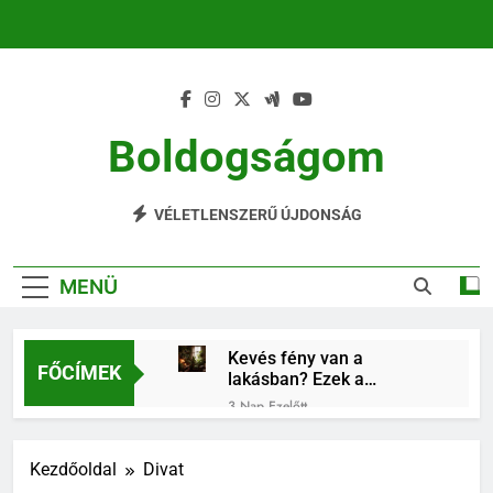
Ugrás
a
tartalomra
Boldogságom
Mindennapi Élet Örömei
VÉLETLENSZERŰ ÚJDONSÁG
MENÜ
Kevés fény van a
FŐCÍMEK
lakásban? Ezek a
szobanövények
3 Nap Ezelőtt
könnyebben
Családi program a nyári
alkalmazkodnak
hőségben: irány a Soča-
Kezdőoldal
Divat
völgy!
4 Nap Ezelőtt