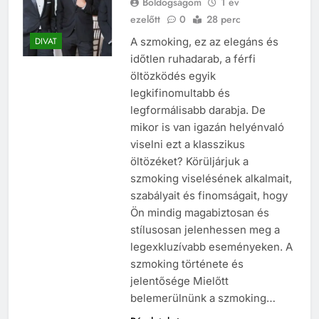
Boldogságom
1 év
ezelőtt
0
28 perc
A szmoking, ez az elegáns és
DIVAT
időtlen ruhadarab, a férfi
öltözködés egyik
legkifinomultabb és
legformálisabb darabja. De
mikor is van igazán helyénvaló
viselni ezt a klasszikus
öltözéket? Körüljárjuk a
szmoking viselésének alkalmait,
szabályait és finomságait, hogy
Ön mindig magabiztosan és
stílusosan jelenhessen meg a
legexkluzívabb eseményeken. A
szmoking története és
jelentősége Mielőtt
belemerülnünk a szmoking…