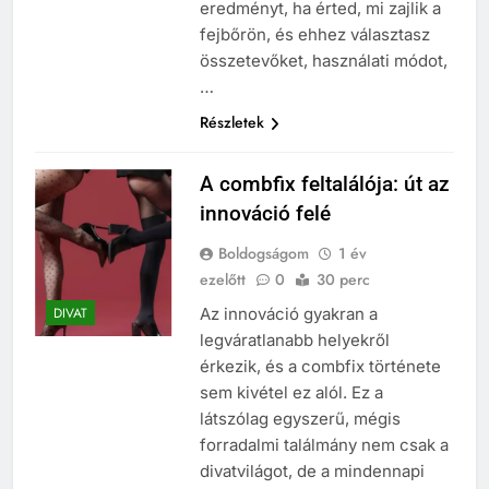
eredményt, ha érted, mi zajlik a
fejbőrön, és ehhez választasz
összetevőket, használati módot,
…
Részletek
A combfix feltalálója: út az
innováció felé
Boldogságom
1 év
ezelőtt
0
30 perc
Az innováció gyakran a
DIVAT
legváratlanabb helyekről
érkezik, és a combfix története
sem kivétel ez alól. Ez a
látszólag egyszerű, mégis
forradalmi találmány nem csak a
divatvilágot, de a mindennapi