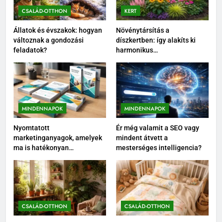
CSALÁD-OTTHON
KERT
Állatok és évszakok: hogyan
Növénytársítás a
változnak a gondozási
díszkertben: így alakíts ki
feladatok?
harmonikus
növénycsoportokat
MINDENNAPOK
MINDENNAPOK
Nyomtatott
Ér még valamit a SEO vagy
marketinganyagok, amelyek
mindent átvett a
ma is hatékonyan
mesterséges intelligencia?
támogatják az értékesítést
CSALÁD-OTTHON
CSALÁD-OTTHON