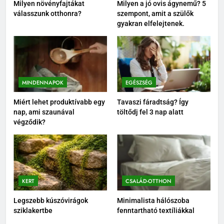
Milyen növényfajtákat
Milyen a jó ovis ágynemű? 5
válasszunk otthonra?
szempont, amit a szülők
gyakran elfelejtenek.
MINDENNAPOK
EGÉSZSÉG
Miért lehet produktívabb egy
Tavaszi fáradtság? Így
nap, ami szaunával
töltődj fel 3 nap alatt
végződik?
KERT
CSALÁD-OTTHON
Legszebb kúszóvirágok
Minimalista hálószoba
sziklakertbe
fenntartható textíliákkal