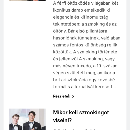
A férfi öltözködés világában két
ikonikus darab emelkedik ki
elegancia és kifinomultság
tekintetében: a szmoking és az
öltöny. Bár első pillantásra
hasonlónak tűnhetnek, valójában
számos fontos különbség rejlik
közöttük. A szmoking története
és jellemzői A szmoking, vagy
más néven tuxedo, a 19. század
végén született meg, amikor a
brit arisztokrácia egy kevésbé
formális alternatívát keresett…
Részletek
Mikor kell szmokingot
viselni?