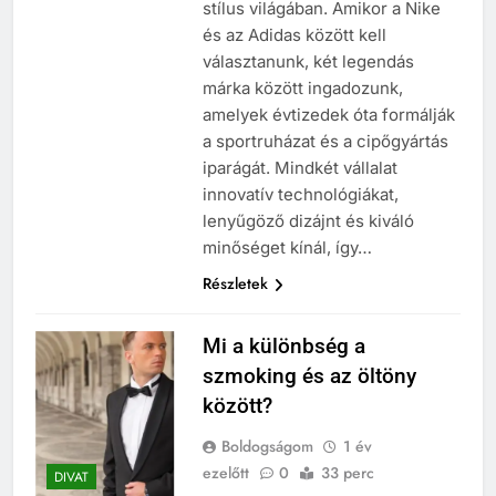
stílus világában. Amikor a Nike
és az Adidas között kell
választanunk, két legendás
márka között ingadozunk,
amelyek évtizedek óta formálják
a sportruházat és a cipőgyártás
iparágát. Mindkét vállalat
innovatív technológiákat,
lenyűgöző dizájnt és kiváló
minőséget kínál, így…
Részletek
Mi a különbség a
szmoking és az öltöny
között?
Boldogságom
1 év
ezelőtt
0
33 perc
DIVAT