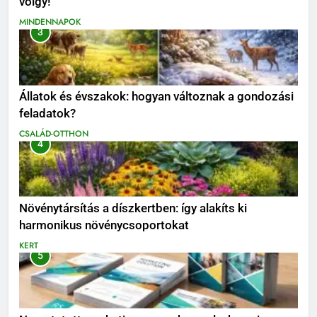
völgy!
MINDENNAPOK
3
Állatok és évszakok: hogyan változnak a gondozási
feladatok?
CSALÁD-OTTHON
4
Növénytársítás a díszkertben: így alakíts ki
harmonikus növénycsoportokat
KERT
5