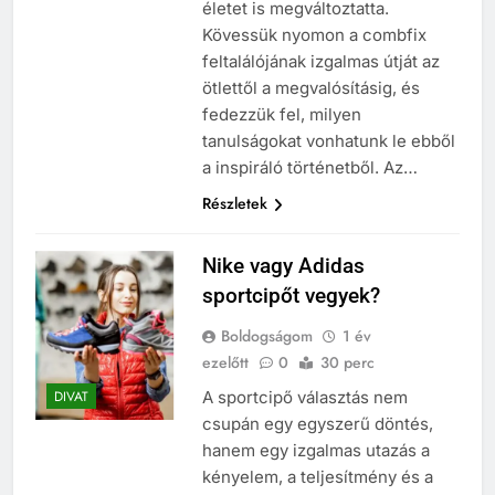
életet is megváltoztatta.
Kövessük nyomon a combfix
feltalálójának izgalmas útját az
ötlettől a megvalósításig, és
fedezzük fel, milyen
tanulságokat vonhatunk le ebből
a inspiráló történetből. Az…
Részletek
Nike vagy Adidas
sportcipőt vegyek?
Boldogságom
1 év
ezelőtt
0
30 perc
A sportcipő választás nem
DIVAT
csupán egy egyszerű döntés,
hanem egy izgalmas utazás a
kényelem, a teljesítmény és a