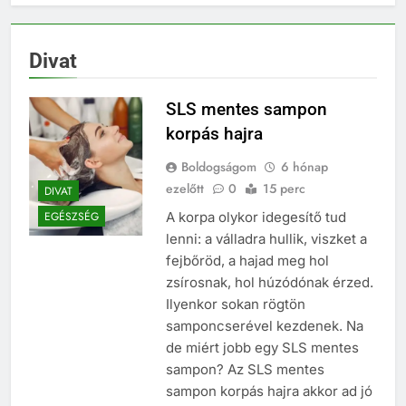
Állatok és évszakok:
hogyan változnak a
gondozási feladatok?
3 Hét Ezelőtt
Divat
Növénytársítás a
díszkertben: így alakíts ki
harmonikus
SLS mentes sampon
3 Hét Ezelőtt
növénycsoportokat
Nyomtatott
korpás hajra
marketinganyagok,
amelyek ma is
Boldogságom
6 hónap
4 Hét Ezelőtt
hatékonyan támogatják az
ezelőtt
Ér még valamit a SEO
0
15 perc
DIVAT
értékesítést
vagy mindent átvett a
A korpa olykor idegesítő tud
EGÉSZSÉG
mesterséges
2 Hónap Ezelőtt
lenni: a válladra hullik, viszket a
intelligencia?
fejbőröd, a hajad meg hol
zsírosnak, hol húzódónak érzed.
Ilyenkor sokan rögtön
samponcserével kezdenek. Na
de miért jobb egy SLS mentes
sampon? Az SLS mentes
sampon korpás hajra akkor ad jó