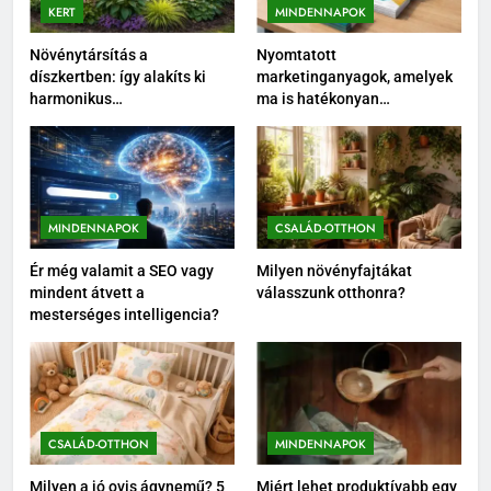
KERT
MINDENNAPOK
Növénytársítás a
Nyomtatott
díszkertben: így alakíts ki
marketinganyagok, amelyek
harmonikus
ma is hatékonyan
növénycsoportokat
támogatják az értékesítést
MINDENNAPOK
CSALÁD-OTTHON
Ér még valamit a SEO vagy
Milyen növényfajtákat
mindent átvett a
válasszunk otthonra?
mesterséges intelligencia?
CSALÁD-OTTHON
MINDENNAPOK
Milyen a jó ovis ágynemű? 5
Miért lehet produktívabb egy