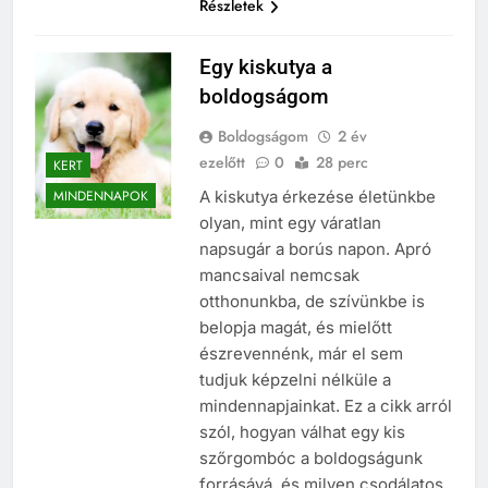
Részletek
Egy kiskutya a
boldogságom
Boldogságom
2 év
ezelőtt
0
28 perc
KERT
A kiskutya érkezése életünkbe
MINDENNAPOK
olyan, mint egy váratlan
napsugár a borús napon. Apró
mancsaival nemcsak
otthonunkba, de szívünkbe is
belopja magát, és mielőtt
észrevennénk, már el sem
tudjuk képzelni nélküle a
mindennapjainkat. Ez a cikk arról
szól, hogyan válhat egy kis
szőrgombóc a boldogságunk
forrásává, és milyen csodálatos