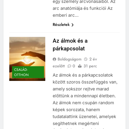
egy személy arcvonásaiból. Az
arc anatómiája és funkciói Az
emberi arc…
Részletek
Az álmok és a
párkapcsolat
Boldogságom
2 év
ezelőtt
0
31 perc
CSALÁD-
Az álmok és a párkapcsolatok
OTTHON
között szoros összefüggés van,
amely sokszor rejtve marad
előttünk a mindennapi életben.
Az álmok nem csupán random
képek sorozata, hanem
tudatalattink üzenetei, amelyek
segíthetnek megérteni