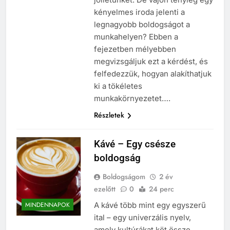
kényelmes iroda jelenti a
legnagyobb boldogságot a
munkahelyen? Ebben a
fejezetben mélyebben
megvizsgáljuk ezt a kérdést, és
felfedezzük, hogyan alakíthatjuk
ki a tökéletes
munkakörnyezetet….
Részletek
Kávé – Egy csésze
boldogság
Boldogságom
2 év
ezelőtt
0
24 perc
A kávé több mint egy egyszerű
MINDENNAPOK
ital – egy univerzális nyelv,
amely kultúrákat köt össze,