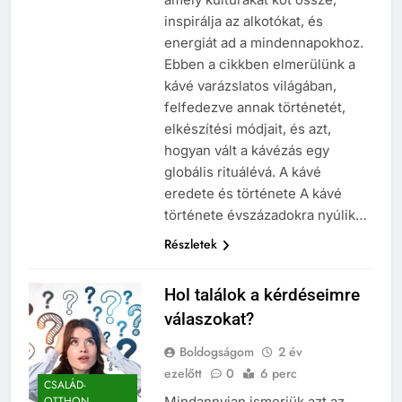
inspirálja az alkotókat, és
energiát ad a mindennapokhoz.
Ebben a cikkben elmerülünk a
kávé varázslatos világában,
felfedezve annak történetét,
elkészítési módjait, és azt,
hogyan vált a kávézás egy
globális rituálévá. A kávé
eredete és története A kávé
története évszázadokra nyúlik…
Részletek
Hol találok a kérdéseimre
válaszokat?
Boldogságom
2 év
ezelőtt
0
6 perc
CSALÁD-
Mindannyian ismerjük azt az
OTTHON