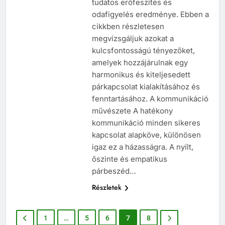
tudatos erőfeszítés és
odafigyelés eredménye. Ebben a
cikkben részletesen
megvizsgáljuk azokat a
kulcsfontosságú tényezőket,
amelyek hozzájárulnak egy
harmonikus és kiteljesedett
párkapcsolat kialakításához és
fenntartásához. A kommunikáció
művészete A hatékony
kommunikáció minden sikeres
kapcsolat alapköve, különösen
igaz ez a házasságra. A nyílt,
őszinte és empatikus
párbeszéd…
Részletek
1
…
5
6
7
8