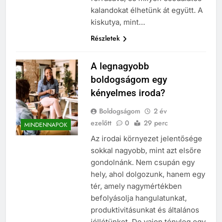
kalandokat élhetünk át együtt. A
kiskutya, mint…
Részletek
A legnagyobb
boldogságom egy
kényelmes iroda?
Boldogságom
2 év
ezelőtt
0
29 perc
MINDENNAPOK
Az irodai környezet jelentősége
sokkal nagyobb, mint azt elsőre
gondolnánk. Nem csupán egy
hely, ahol dolgozunk, hanem egy
tér, amely nagymértékben
befolyásolja hangulatunkat,
produktivitásunkat és általános
jóllétünket. De vajon tényleg egy