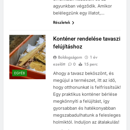
agyunkban végződik. Amikor
belélegzünk egy illatot,…
Részletek
Konténer rendelése tavaszi
felújításhoz
Boldogságom
1 év
ezelőtt
0
15 perc
Ahogy a tavasz beköszönt, és
EGYÉB
megújul a természet, itt az idő,
hogy otthonunkat is felfrissítsük!
Egy praktikus konténer bérlése
megkönnyíti a felújítást, így
gyorsabban és hatékonyabban
megszabadulhatunk a felesleges
holmiktól. Induljon az átalakulás!