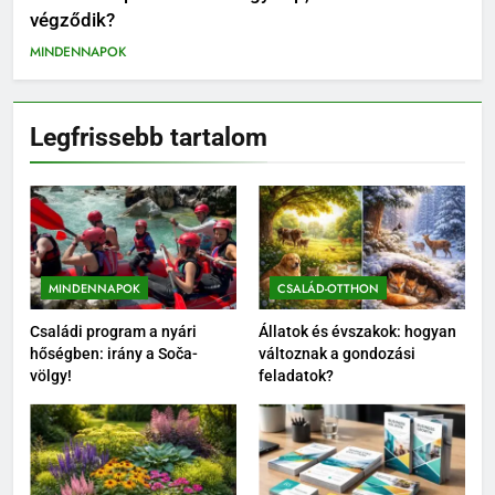
végződik?
MINDENNAPOK
Legfrissebb tartalom
MINDENNAPOK
CSALÁD-OTTHON
Családi program a nyári
Állatok és évszakok: hogyan
hőségben: irány a Soča-
változnak a gondozási
völgy!
feladatok?