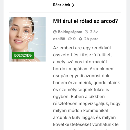
Részletek
Mit árul el rólad az arcod?
Boldogságom
2 év
ezelőtt
0
26 perc
Az emberi arc egy rendkívül
összetett és kifejező felület,
EGÉSZSÉG
amely számos információt
hordoz magában. Arcunk nem
csupán egyedi azonosítónk,
hanem érzelmeink, gondolataink
és személyiségünk tükre is
egyben. Ebben a cikkben
részletesen megvizsgáljuk, hogy
milyen módon kommunikál
arcunk a külvilággal, és milyen
következtetéseket vonhatunk le