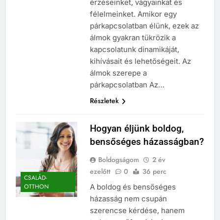
érzéseinket, vágyainkat és
félelmeinket. Amikor egy
párkapcsolatban élünk, ezek az
álmok gyakran tükrözik a
kapcsolatunk dinamikáját,
kihívásait és lehetőségeit. Az
álmok szerepe a
párkapcsolatban Az…
Részletek
Hogyan éljünk boldog,
bensőséges házasságban?
Boldogságom
2 év
ezelőtt
0
36 perc
CSALÁD-
A boldog és bensőséges
OTTHON
házasság nem csupán
szerencse kérdése, hanem