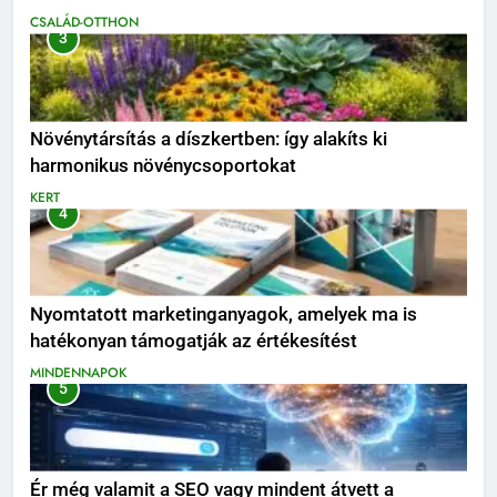
CSALÁD-OTTHON
3
Növénytársítás a díszkertben: így alakíts ki
harmonikus növénycsoportokat
KERT
4
Nyomtatott marketinganyagok, amelyek ma is
hatékonyan támogatják az értékesítést
MINDENNAPOK
5
Ér még valamit a SEO vagy mindent átvett a