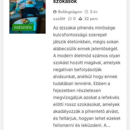
szokások
Boldogságom
2 év
ezelőtt
0
32 perc
Az éjszakai pihenés minősége
EGÉSZSÉG
kulcsfontosságú szerepet
játszik életünkben, mégis sokan
alábecsülik ennek jelentőségét.
A modern életmód számos olyan
szokást hozott magával, amelyek
negatívan befolyásolják
alvásunkat, anélkül hogy ennek
tudatában lennénk. Ebben a
fejezetben részletesen
megvizsgáljuk azokat a lefekvés
előtti rossz szokásokat, amelyek
akadályozzák a pihentető alvást,
és feltárjuk, hogyan lehet ezeket
felismerni és leküzdeni. A…