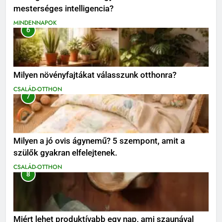
mesterséges intelligencia?
MINDENNAPOK
6
Milyen növényfajtákat válasszunk otthonra?
CSALÁD-OTTHON
7
Milyen a jó ovis ágynemű? 5 szempont, amit a
szülők gyakran elfelejtenek.
CSALÁD-OTTHON
8
Miért lehet produktívabb egy nap, ami szaunával