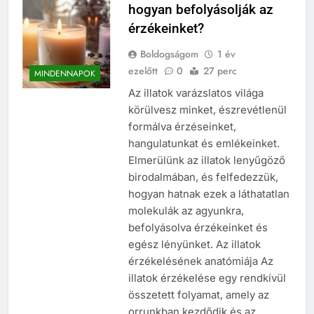
Növénytársítás a
hogyan befolyásolják az
díszkertben: így alakíts ki
érzékeinket?
harmonikus
3 Hét Ezelőtt
növénycsoportokat
Nyomtatott
Boldogságom
1 év
marketinganyagok,
ezelőtt
0
27 perc
MINDENNAPOK
amelyek ma is
3 Hét Ezelőtt
Az illatok varázslatos világa
hatékonyan támogatják az
Ér még valamit a SEO
értékesítést
körülvesz minket, észrevétlenül
vagy mindent átvett a
mesterséges
formálva érzéseinket,
2 Hónap Ezelőtt
intelligencia?
hangulatunkat és emlékeinket.
Milyen növényfajtákat
válasszunk otthonra?
Elmerülünk az illatok lenyűgöző
2 Hónap Ezelőtt
birodalmában, és felfedezzük,
hogyan hatnak ezek a láthatatlan
molekulák az agyunkra,
befolyásolva érzékeinket és
egész lényünket. Az illatok
érzékelésének anatómiája Az
illatok érzékelése egy rendkívül
összetett folyamat, amely az
orrunkban kezdődik és az