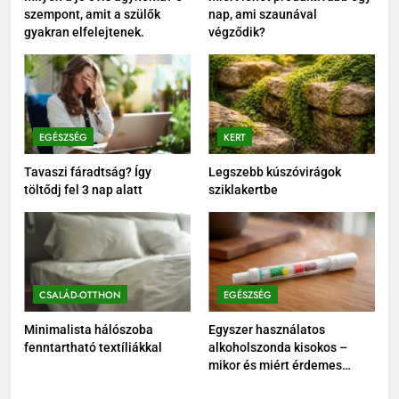
szempont, amit a szülők
nap, ami szaunával
gyakran elfelejtenek.
végződik?
EGÉSZSÉG
KERT
Tavaszi fáradtság? Így
Legszebb kúszóvirágok
töltődj fel 3 nap alatt
sziklakertbe
CSALÁD-OTTHON
EGÉSZSÉG
Minimalista hálószoba
Egyszer használatos
fenntartható textíliákkal
alkoholszonda kisokos –
mikor és miért érdemes
használni?