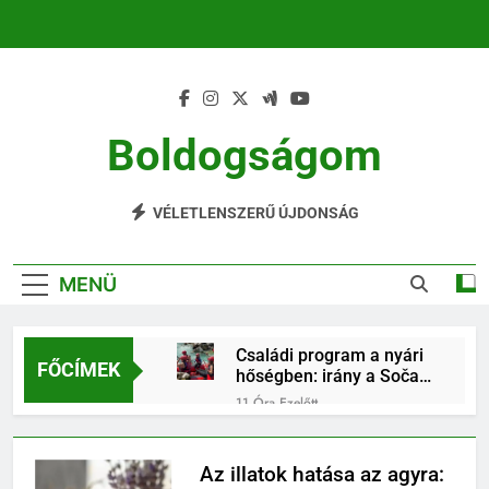
Ugrás
a
tartalomra
Boldogságom
Mindennapi Élet Örömei
VÉLETLENSZERŰ ÚJDONSÁG
MENÜ
Családi program a nyári
FŐCÍMEK
hőségben: irány a Soča-
völgy!
11 Óra Ezelőtt
Állatok és évszakok:
hogyan változnak a
gondozási feladatok?
Az illatok hatása az agyra:
2 Hét Ezelőtt