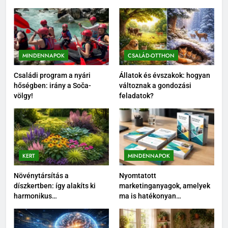
MINDENNAPOK
CSALÁD-OTTHON
Családi program a nyári
Állatok és évszakok: hogyan
hőségben: irány a Soča-
változnak a gondozási
völgy!
feladatok?
KERT
MINDENNAPOK
Növénytársítás a
Nyomtatott
díszkertben: így alakíts ki
marketinganyagok, amelyek
harmonikus
ma is hatékonyan
növénycsoportokat
támogatják az értékesítést