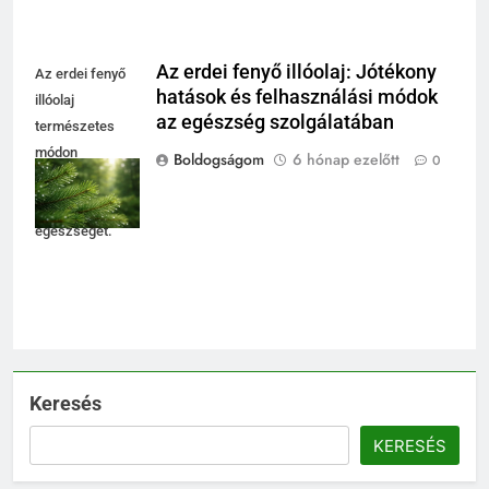
Az erdei fenyő illóolaj: Jótékony
Az erdei fenyő
hatások és felhasználási módok
illóolaj
az egészség szolgálatában
természetes
módon
Boldogságom
6 hónap ezelőtt
0
támogatja a
légutak
egészségét.
Keresés
KERESÉS