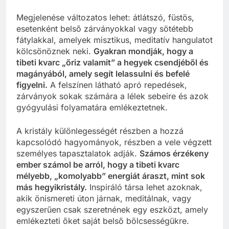
Megjelenése változatos lehet: átlátszó, füstös,
esetenként belső zárványokkal vagy sötétebb
fátylakkal, amelyek misztikus, meditatív hangulatot
kölcsönöznek neki.
Gyakran mondják, hogy a
tibeti kvarc „őriz valamit” a hegyek csendjéből és
magányából, amely segít lelassulni és befelé
figyelni.
A felszínen látható apró repedések,
zárványok sokak számára a lélek sebeire és azok
gyógyulási folyamatára emlékeztetnek.
A kristály különlegességét részben a hozzá
kapcsolódó hagyományok, részben a vele végzett
személyes tapasztalatok adják.
Számos érzékeny
ember számol be arról, hogy a tibeti kvarc
mélyebb, „komolyabb” energiát áraszt, mint sok
más hegyikristály.
Inspiráló társa lehet azoknak,
akik önismereti úton járnak, meditálnak, vagy
egyszerűen csak szeretnének egy eszközt, amely
emlékezteti őket saját belső bölcsességükre.