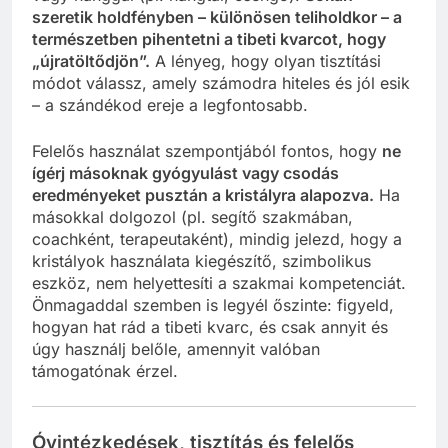
szeretik holdfényben – különösen teliholdkor – a
természetben pihentetni a tibeti kvarcot, hogy
„újratöltődjön”.
A lényeg, hogy olyan tisztítási
módot válassz, amely számodra hiteles és jól esik
– a szándékod ereje a legfontosabb.
Felelős használat szempontjából fontos, hogy
ne
ígérj másoknak gyógyulást vagy csodás
eredményeket pusztán a kristályra alapozva.
Ha
másokkal dolgozol (pl. segítő szakmában,
coachként, terapeutaként), mindig jelezd, hogy a
kristályok használata kiegészítő, szimbolikus
eszköz, nem helyettesíti a szakmai kompetenciát.
Önmagaddal szemben is legyél őszinte: figyeld,
hogyan hat rád a tibeti kvarc, és csak annyit és
úgy használj belőle, amennyit valóban
támogatónak érzel.
Óvintézkedések, tisztítás és felelős