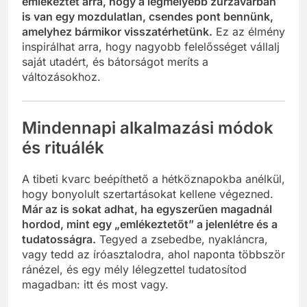
emlékeztet arra, hogy a legmélyebb zűrzavarban
is van egy mozdulatlan, csendes pont bennünk,
amelyhez bármikor visszatérhetünk.
Ez az élmény
inspirálhat arra, hogy nagyobb felelősséget vállalj
saját utadért, és bátorságot meríts a
változásokhoz.
Mindennapi alkalmazási módok
és rituálék
A tibeti kvarc beépíthető a hétköznapokba anélkül,
hogy bonyolult szertartásokat kellene végezned.
Már az is sokat adhat, ha egyszerűen magadnál
hordod, mint egy „emlékeztetőt” a jelenlétre és a
tudatosságra.
Tegyed a zsebedbe, nyakláncra,
vagy tedd az íróasztalodra, ahol naponta többször
ránézel, és egy mély lélegzettel tudatosítod
magadban: itt és most vagy.