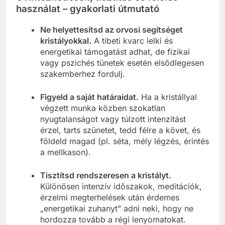
használat – gyakorlati útmutató
Ne helyettesítsd az orvosi segítséget
kristályokkal.
A tibeti kvarc lelki és
energetikai támogatást adhat, de fizikai
vagy pszichés tünetek esetén elsődlegesen
szakemberhez fordulj.
Figyeld a saját határaidat.
Ha a kristállyal
végzett munka közben szokatlan
nyugtalanságot vagy túlzott intenzitást
érzel, tarts szünetet, tedd félre a követ, és
földeld magad (pl. séta, mély légzés, érintés
a mellkason).
Tisztítsd rendszeresen a kristályt.
Különösen intenzív időszakok, meditációk,
érzelmi megterhelések után érdemes
„energetikai zuhanyt” adni neki, hogy ne
hordozza tovább a régi lenyomatokat.