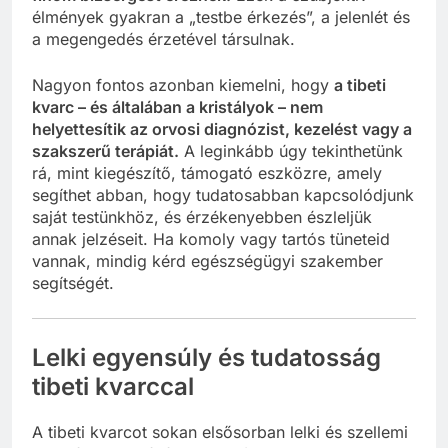
élmények gyakran a „testbe érkezés”, a jelenlét és
a megengedés érzetével társulnak.
Nagyon fontos azonban kiemelni, hogy
a tibeti
kvarc – és általában a kristályok – nem
helyettesítik az orvosi diagnózist, kezelést vagy a
szakszerű terápiát.
A leginkább úgy tekinthetünk
rá, mint kiegészítő, támogató eszközre, amely
segíthet abban, hogy tudatosabban kapcsolódjunk
saját testünkhöz, és érzékenyebben észleljük
annak jelzéseit. Ha komoly vagy tartós tüneteid
vannak, mindig kérd egészségügyi szakember
segítségét.
Lelki egyensúly és tudatosság
tibeti kvarccal
A tibeti kvarcot sokan elsősorban lelki és szellemi