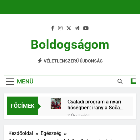
Ugrás
a
tartalomra
Boldogságom
Mindennapi Élet Örömei
VÉLETLENSZERŰ ÚJDONSÁG
MENÜ
Családi program a nyári
FŐCÍMEK
hőségben: irány a Soča-
völgy!
2 Óra Ezelőtt
Állatok és évszakok:
hogyan változnak a
Kezdőoldal
Egészség
gondozási feladatok?
2 Hét Ezelőtt