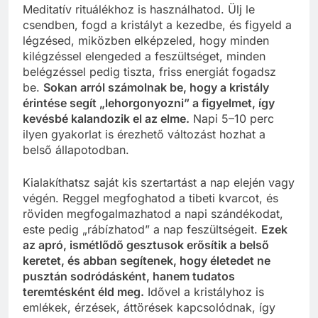
Meditatív rituálékhoz is használhatod. Ülj le
csendben, fogd a kristályt a kezedbe, és figyeld a
légzésed, miközben elképzeled, hogy minden
kilégzéssel elengeded a feszültséget, minden
belégzéssel pedig tiszta, friss energiát fogadsz
be.
Sokan arról számolnak be, hogy a kristály
érintése segít „lehorgonyozni” a figyelmet, így
kevésbé kalandozik el az elme.
Napi 5–10 perc
ilyen gyakorlat is érezhető változást hozhat a
belső állapotodban.
Kialakíthatsz saját kis szertartást a nap elején vagy
végén. Reggel megfoghatod a tibeti kvarcot, és
röviden megfogalmazhatod a napi szándékodat,
este pedig „rábízhatod” a nap feszültségeit.
Ezek
az apró, ismétlődő gesztusok erősítik a belső
keretet, és abban segítenek, hogy életedet ne
pusztán sodródásként, hanem tudatos
teremtésként éld meg.
Idővel a kristályhoz is
emlékek, érzések, áttörések kapcsolódnak, így