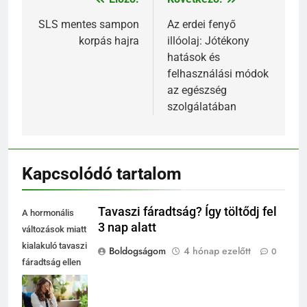
Bejegyzés
navigáció
SLS mentes sampon
Az erdei fenyő
korpás hajra
illóolaj: Jótékony
hatások és
felhasználási módok
az egészség
szolgálatában
Kapcsolódó tartalom
Tavaszi fáradtság? Így töltődj fel
A hormonális
3 nap alatt
változások miatt
kialakuló tavaszi
Boldogságom
4 hónap ezelőtt
0
fáradtság ellen
három nap
tudatos