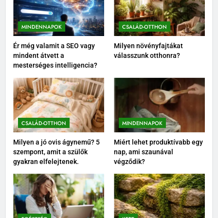
MINDENNAPOK
CSALÁD-OTTHON
Ér még valamit a SEO vagy
Milyen növényfajtákat
mindent átvett a
válasszunk otthonra?
mesterséges intelligencia?
CSALÁD-OTTHON
MINDENNAPOK
Milyen a jó ovis ágynemű? 5
Miért lehet produktívabb egy
szempont, amit a szülők
nap, ami szaunával
gyakran elfelejtenek.
végződik?