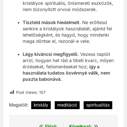
kristályok spirituális, önismereti eszközök,
nem bizonyított orvosi módszerek.
Tiszteld mások hiedelmeit.
Ne erőltesd
senkire a kristályok használatát; ajánld fel
lehetőségként, és hagyd, hogy mindenki
maga döntse el, rezonál-e vele.
Légy kíváncsi megfigyelő.
Vezess naplót
arról, hogyan hat rád a tibeti kvarc, milyen
érzéseket, felismeréseket hoz;
így a
használata tudatos ösvénnyé válik, nem
puszta babonává.
Post Views:
107
Megjelölt:
kristály
meditáció
spiritualitás
Előző:
Következő: