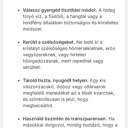
Válassz gyengéd tisztítási módot.
A hideg
folyó víz, a füstölő, a hangtál vagy a
holdfény általában biztonságos és kíméletes
módszer.
Kerüld a szélsőségeket.
Ne tedd ki a
kristályt szélsőséges hőmérsékletnek, erős
vegyszereknek, vagy hirtelen
hőingadozásnak, mert repedhet vagy
sérülhet.
Tárold tiszta, nyugodt helyen.
Egy kis
vászonzacskó, doboz vagy oltársarok
megfelelő menedéket ad a tibeti kvarcnak,
és szimbolikusan is jelzi, hogy
megbecsülöd.
Használd őszintén és transzparensen.
Ha
másokkal dolgozol, mindig tisztázd, hogy a