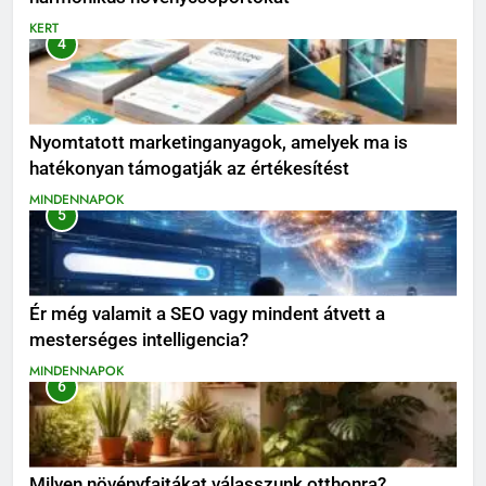
KERT
4
Nyomtatott marketinganyagok, amelyek ma is
hatékonyan támogatják az értékesítést
MINDENNAPOK
5
Ér még valamit a SEO vagy mindent átvett a
mesterséges intelligencia?
MINDENNAPOK
6
Milyen növényfajtákat válasszunk otthonra?