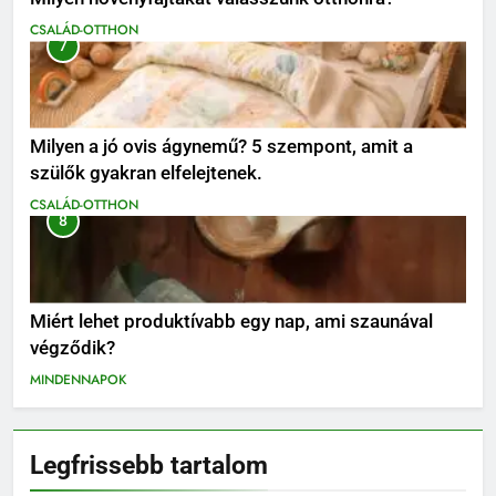
CSALÁD-OTTHON
7
Milyen a jó ovis ágynemű? 5 szempont, amit a
szülők gyakran elfelejtenek.
CSALÁD-OTTHON
8
Miért lehet produktívabb egy nap, ami szaunával
végződik?
MINDENNAPOK
Legfrissebb tartalom