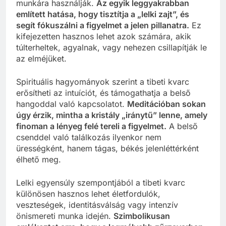
munkára használják.
Az egyik leggyakrabban
említett hatása, hogy tisztítja a „lelki zajt”, és
segít fókuszálni a figyelmet a jelen pillanatra.
Ez
kifejezetten hasznos lehet azok számára, akik
túlterheltek, agyalnak, vagy nehezen csillapítják le
az elméjüket.
Spirituális hagyományok szerint a tibeti kvarc
erősítheti az intuíciót, és támogathatja a belső
hangoddal való kapcsolatot.
Meditációban sokan
úgy érzik, mintha a kristály „iránytű” lenne, amely
finoman a lényeg felé tereli a figyelmet.
A belső
csenddel való találkozás ilyenkor nem
ürességként, hanem tágas, békés jelenléttérként
élhető meg.
Lelki egyensúly szempontjából a tibeti kvarc
különösen hasznos lehet életfordulók,
veszteségek, identitásválság vagy intenzív
önismereti munka idején.
Szimbolikusan