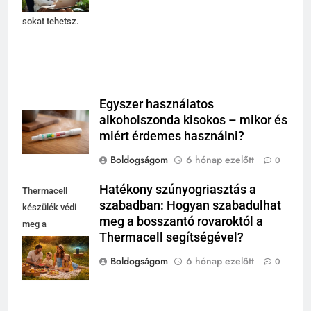
pihenéssel
sokat tehetsz.
Egyszer használatos
alkoholszonda kisokos – mikor és
miért érdemes használni?
Boldogságom
6 hónap ezelőtt
0
Hatékony szúnyogriasztás a
Thermacell
szabadban: Hogyan szabadulhat
készülék védi
meg a bosszantó rovaroktól a
meg a
Thermacell segítségével?
szabadban a
kellemetlen
Boldogságom
6 hónap ezelőtt
0
szúnyogcsípésektől.