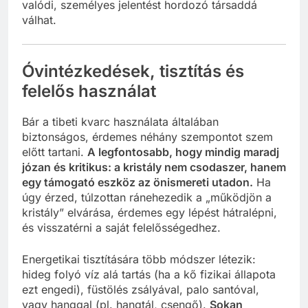
valódi, személyes jelentést hordozó társaddá
válhat.
Óvintézkedések, tisztítás és
felelős használat
Bár a tibeti kvarc használata általában
biztonságos, érdemes néhány szempontot szem
előtt tartani.
A legfontosabb, hogy mindig maradj
józan és kritikus: a kristály nem csodaszer, hanem
egy támogató eszköz az önismereti utadon.
Ha
úgy érzed, túlzottan ránehezedik a „működjön a
kristály” elvárása, érdemes egy lépést hátralépni,
és visszatérni a saját felelősségedhez.
Energetikai tisztítására több módszer létezik:
hideg folyó víz alá tartás (ha a kő fizikai állapota
ezt engedi), füstölés zsályával, palo santóval,
vagy hanggal (pl. hangtál, csengő).
Sokan