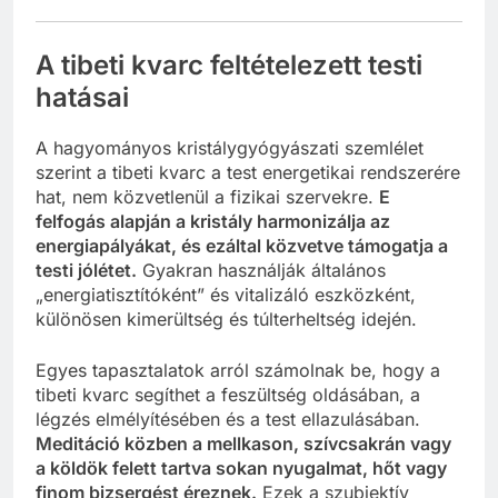
A tibeti kvarc feltételezett testi
hatásai
A hagyományos kristálygyógyászati szemlélet
szerint a tibeti kvarc a test energetikai rendszerére
hat, nem közvetlenül a fizikai szervekre.
E
felfogás alapján a kristály harmonizálja az
energiapályákat, és ezáltal közvetve támogatja a
testi jólétet.
Gyakran használják általános
„energiatisztítóként” és vitalizáló eszközként,
különösen kimerültség és túlterheltség idején.
Egyes tapasztalatok arról számolnak be, hogy a
tibeti kvarc segíthet a feszültség oldásában, a
légzés elmélyítésében és a test ellazulásában.
Meditáció közben a mellkason, szívcsakrán vagy
a köldök felett tartva sokan nyugalmat, hőt vagy
finom bizsergést éreznek.
Ezek a szubjektív