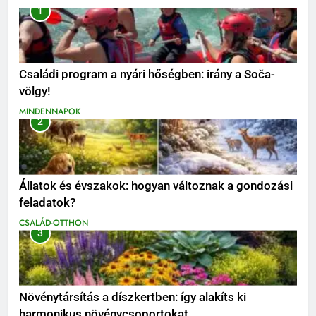
1
Családi program a nyári hőségben: irány a Soča-
völgy!
MINDENNAPOK
2
Állatok és évszakok: hogyan változnak a gondozási
feladatok?
CSALÁD-OTTHON
3
Növénytársítás a díszkertben: így alakíts ki
harmonikus növénycsoportokat