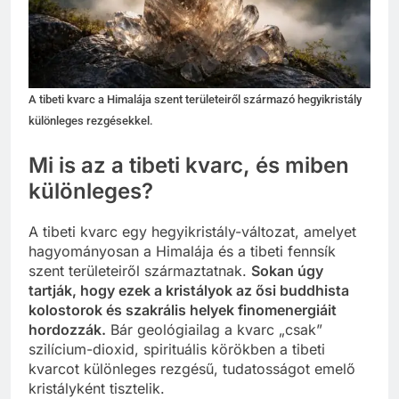
A tibeti kvarc a Himalája szent területeiről származó hegyikristály
különleges rezgésekkel.
Mi is az a tibeti kvarc, és miben
különleges?
A tibeti kvarc egy hegyikristály-változat, amelyet
hagyományosan a Himalája és a tibeti fennsík
szent területeiről származtatnak.
Sokan úgy
tartják, hogy ezek a kristályok az ősi buddhista
kolostorok és szakrális helyek finomenergiáit
hordozzák.
Bár geológiailag a kvarc „csak”
szilícium-dioxid, spirituális körökben a tibeti
kvarcot különleges rezgésű, tudatosságot emelő
kristályként tisztelik.