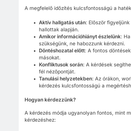
A megfelelő időzítés kulcsfontosságú a haté
Aktív hallgatás után
: Először figyeljün
hallottak alapján.
Amikor információhiányt észlelünk
: Ha
szükségünk, ne habozzunk kérdezni.
Döntéshozatal előtt
: A fontos döntése
másokat.
Konfliktusok során
: A kérdések segíthe
fél nézőpontját.
Tanulási helyzetekben
: Az órákon, wo
kérdezés kulcsfontosságú a megértésh
Hogyan kérdezzünk?
A kérdezés módja ugyanolyan fontos, mint m
kérdezéshez: