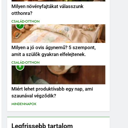
Milyen növényfajtákat válasszunk
otthonra?
CSALÁD-OTTHON
7
Milyen a jó ovis ágynemű? 5 szempont,
amit a szülők gyakran elfelejtenek.
CSALÁD-OTTHON
8
Miért lehet produktívabb egy nap, ami
szaunával végződik?
MINDENNAPOK
Legfrissebb tartalom