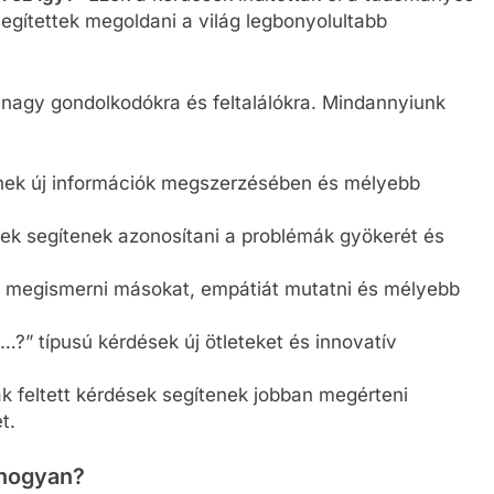
segítettek megoldani a világ legbonyolultabb
 nagy gondolkodókra és feltalálókra. Mindannyiunk
enek új információk megszerzésében és mélyebb
dések segítenek azonosítani a problémák gyökerét és
k megismerni másokat, empátiát mutatni és mélyebb
a…?” típusú kérdések új ötleteket és innovatív
 feltett kérdések segítenek jobban megérteni
t.
 hogyan?