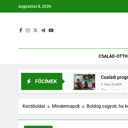
Ugrás
augusztus 8, 2026
a
tartalomra
Mindennap
CSALÁD-OTT
Családi prog
FŐCÍMEK
2 Nap Ezelőtt
Állatok és é
3 Hét Ezelőtt
Növénytársítá
Kezdőoldal
Mindennapok
Boldog vagyok, ha k
3 Hét Ezelőtt
Nyomtatott m
3 Hét Ezelőtt