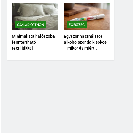
CSALÁD-OTTHON
EGÉSZSÉG
Minimalista hálószoba
Egyszer használatos
fenntartható
alkoholszonda kisokos
textíliákkal
– mikor és miért
érdemes használni?