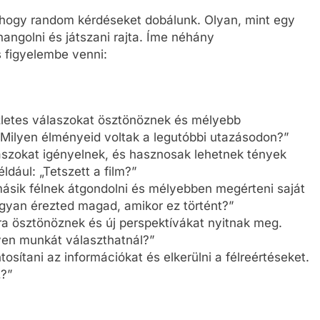
 hogy random kérdéseket dobálunk. Olyan, mint egy
angolni és játszani rajta. Íme néhány
 figyelembe venni:
zletes válaszokat ösztönöznek és mélyebb
 „Milyen élményeid voltak a legutóbbi utazásodon?”
laszokat igényelnek, és hasznosak lehetnek tények
ául: „Tetszett a film?”
másik félnek átgondolni és mélyebben megérteni saját
ogyan érezted magad, amikor ez történt?”
sra ösztönöznek és új perspektívákat nyitnak meg.
lyen munkát választhatnál?”
tosítani az információkat és elkerülni a félreértéseket.
?”