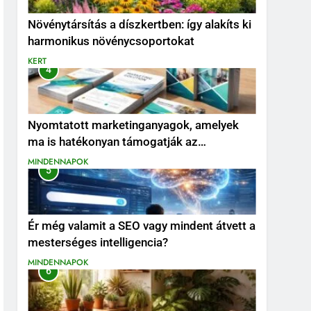
Növénytársítás a díszkertben: így alakíts ki
harmonikus növénycsoportokat
KERT
4
Nyomtatott marketinganyagok, amelyek
ma is hatékonyan támogatják az
értékesítést
MINDENNAPOK
5
Ér még valamit a SEO vagy mindent átvett a
mesterséges intelligencia?
MINDENNAPOK
6