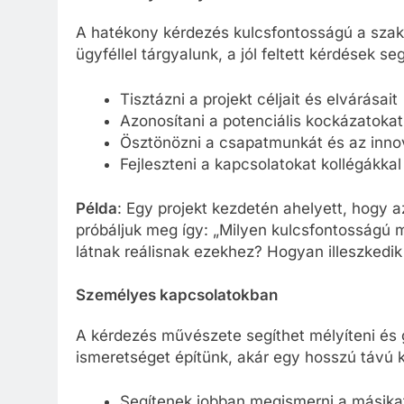
A hatékony kérdezés kulcsfontosságú a szakm
ügyféllel tárgyalunk, a jól feltett kérdések se
Tisztázni a projekt céljait és elvárásait
Azonosítani a potenciális kockázatokat
Ösztönözni a csapatmunkát és az inno
Fejleszteni a kapcsolatokat kollégákkal
Példa
: Egy projekt kezdetén ahelyett, hogy az
próbáljuk meg így: „Milyen kulcsfontosságú m
látnak reálisnak ezekhez? Hogyan illeszkedik 
Személyes kapcsolatokban
A kérdezés művészete segíthet mélyíteni és 
ismeretséget építünk, akár egy hosszú távú 
Segítenek jobban megismerni a másika