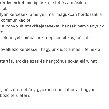
 kérdéseinket mindig tisztelettel és a másik fél
fel.
olyan kérdések, amelyek már magukban hordozzák a
te kommunikációt.
ük a bonyolult szakkifejezéseket, hacsak nem vagyunk
ket.
ések helyett próbáljunk meg specifikus, célzott
következő kérdéssel, hagyjunk időt a másik félnek a
sttartás, arckifejezés és hangtónus sokat elárulhat
t, nézzünk néhány gyakorlati példát arra, hogyan
böző területein: