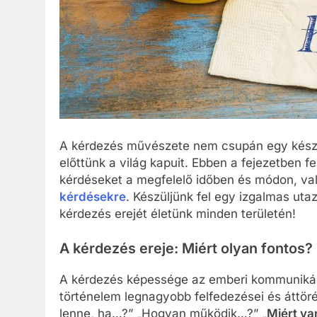
A kérdezés művészete nem csupán egy kész
előttünk a világ kapuit. Ebben a fejezetben f
kérdéseket a megfelelő időben és módon, va
kérdésekre
. Készüljünk fel egy izgalmas uta
kérdezés erejét életünk minden területén!
A kérdezés ereje: Miért olyan fontos?
A kérdezés képessége az emberi kommunikáci
történelem legnagyobb felfedezései és áttör
lenne, ha…?” „Hogyan működik…?” „
Miért va