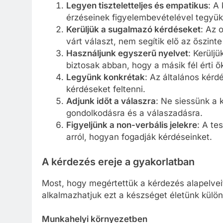
Legyen tiszteletteljes és empatikus
: A
érzéseinek figyelembevételével tegyük 
Kerüljük a sugalmazó kérdéseket
: Az 
várt választ, nem segítik elő az őszin
Használjunk egyszerű nyelvet
: Kerülj
biztosak abban, hogy a másik fél érti ő
Legyünk konkrétak
: Az általános kérd
kérdéseket feltenni.
Adjunk időt a válaszra
: Ne siessünk a 
gondolkodásra és a válaszadásra.
Figyeljünk a non-verbális jelekre
: A te
arról, hogyan fogadják kérdéseinket.
A kérdezés ereje a gyakorlatban
Most, hogy megértettük a kérdezés alapelvei
alkalmazhatjuk ezt a készséget életünk külön
Munkahelyi környezetben