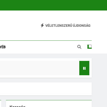
VÉLETLENSZERŰ ÚJDONSÁG
YÉB
tékesítést