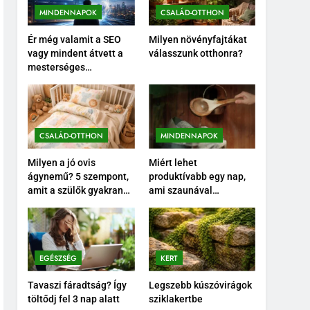
MINDENNAPOK
CSALÁD-OTTHON
Ér még valamit a SEO
Milyen növényfajtákat
vagy mindent átvett a
válasszunk otthonra?
mesterséges
intelligencia?
CSALÁD-OTTHON
MINDENNAPOK
Milyen a jó ovis
Miért lehet
ágynemű? 5 szempont,
produktívabb egy nap,
amit a szülők gyakran
ami szaunával
elfelejtenek.
végződik?
EGÉSZSÉG
KERT
Tavaszi fáradtság? Így
Legszebb kúszóvirágok
töltődj fel 3 nap alatt
sziklakertbe