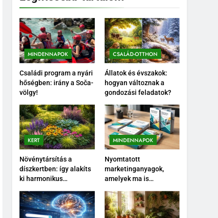
MINDENNAPOK
CSALÁD-OTTHON
Családi program a nyári
Állatok és évszakok:
hőségben: irány a Soča-
hogyan változnak a
völgy!
gondozási feladatok?
KERT
MINDENNAPOK
Növénytársítás a
Nyomtatott
díszkertben: így alakíts
marketinganyagok,
ki harmonikus
amelyek ma is
növénycsoportokat
hatékonyan támogatják
az értékesítést