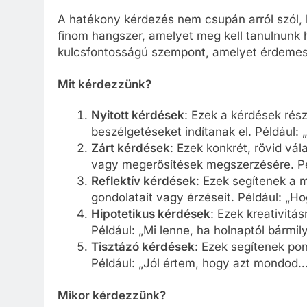
A hatékony kérdezés nem csupán arról szól,
finom hangszer, amelyet meg kell tanulnunk h
kulcsfontosságú szempont, amelyet érdemes
Mit kérdezzünk?
Nyitott kérdések
: Ezek a kérdések rés
beszélgetéseket indítanak el. Például:
Zárt kérdések
: Ezek konkrét, rövid vá
vagy megerősítések megszerzésére. Péld
Reflektív kérdések
: Ezek segítenek a 
gondolatait vagy érzéseit. Például: „H
Hipotetikus kérdések
: Ezek kreativitá
Például: „Mi lenne, ha holnaptól bármi
Tisztázó kérdések
: Ezek segítenek pon
Például: „Jól értem, hogy azt mondod…
Mikor kérdezzünk?