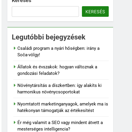
Keresés
KERESÉS
Legutóbbi bejegyzések
Családi program a nyári hőségben: irány a
Soča-völgy!
Állatok és évszakok: hogyan változnak a
gondozási feladatok?
Növénytársítás a díszkertben: így alakíts ki
harmonikus növénycsoportokat
Nyomtatott marketinganyagok, amelyek ma is
hatékonyan támogatják az értékesítést
Ér még valamit a SEO vagy mindent átvett a
mesterséges intelligencia?