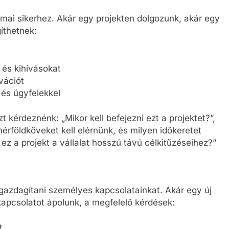
ai sikerhez. Akár egy projekten dolgozunk, akár egy
gíthetnek:
 és kihívásokat
vációt
 és ügyfelekkel
t kérdeznénk: „Mikor kell befejezni ezt a projektet?”,
érföldköveket kell elérnünk, és milyen időkeretet
ez a projekt a vállalat hosszú távú célkitűzéseihez?”
gazdagítani személyes kapcsolatainkat. Akár egy új
kapcsolatot ápolunk, a megfelelő kérdések:
t