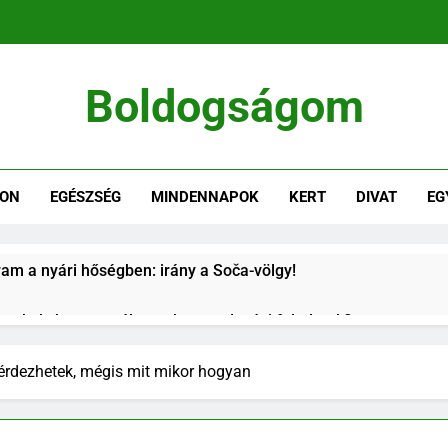
Boldogságom
i Élet Örömei
HON
EGÉSZSÉG
MINDENNAPOK
KERT
DIVAT
EG
ram a nyári hőségben: irány a Soča-völgy!
vszakok: hogyan változnak a gondozási feladatok?
s a díszkertben: így alakíts ki harmonikus növénycsoportokat
érdezhetek, mégis mit mikor hogyan
arketinganyagok, amelyek ma is hatékonyan támogatják az ér