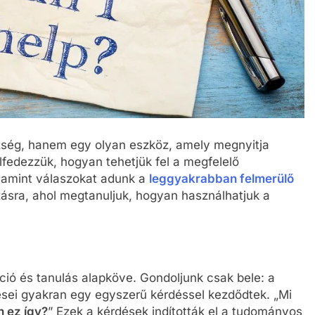
ség, hanem egy olyan eszköz, amely megnyitja
elfedezzük, hogyan tehetjük fel a megfelelő
lamint válaszokat adunk a
leggyakrabban felmerülő
zásra, ahol megtanuljuk, hogyan használhatjuk a
ó és tanulás alapköve. Gondoljunk csak bele: a
ései gyakran egy egyszerű kérdéssel kezdődtek. „Mi
n ez így?
” Ezek a kérdések indították el a tudományos