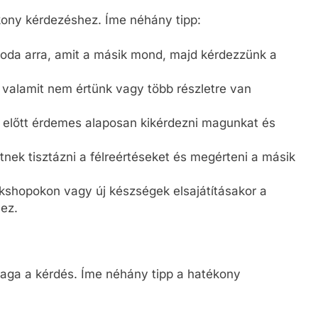
kony kérdezéshez. Íme néhány tipp:
k oda arra, amit a másik mond, majd kérdezzünk a
 valamit nem értünk vagy több részletre van
k előtt érdemes alaposan kikérdezni magunkat és
tnek tisztázni a félreértéseket és megérteni a másik
rkshopokon vagy új készségek elsajátításakor a
ez.
aga a kérdés. Íme néhány tipp a hatékony