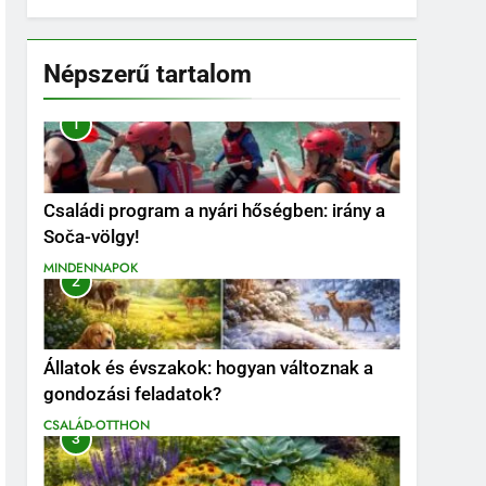
Népszerű tartalom
1
Családi program a nyári hőségben: irány a
Soča-völgy!
MINDENNAPOK
2
Állatok és évszakok: hogyan változnak a
gondozási feladatok?
CSALÁD-OTTHON
3