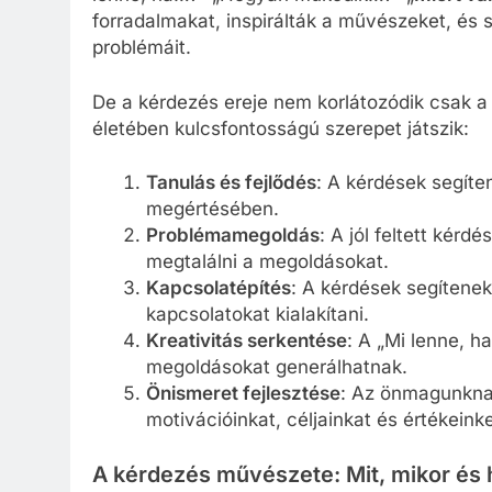
forradalmakat, inspirálták a művészeket, és 
problémáit.
De a kérdezés ereje nem korlátozódik csak a
életében kulcsfontosságú szerepet játszik:
Tanulás és fejlődés
: A kérdések segít
megértésében.
Problémamegoldás
: A jól feltett kér
megtalálni a megoldásokat.
Kapcsolatépítés
: A kérdések segítene
kapcsolatokat kialakítani.
Kreativitás serkentése
: A „Mi lenne, h
megoldásokat generálhatnak.
Önismeret fejlesztése
: Az önmagunknak
motivációinkat, céljainkat és értékeinke
A kérdezés művészete: Mit, mikor és