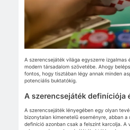
A szerencsejáték világa egyszerre izgalmas
modern társadalom szövetébe. Ahogy belépsz
fontos, hogy tisztában légy annak minden a
potenciális buktatókig.
A szerencsejáték definíciója 
A szerencsejáték lényegében egy olyan tevé
bizonytalan kimenetelű eseményre, abban a 
definíció azonban csak a felszínt karcolja. 