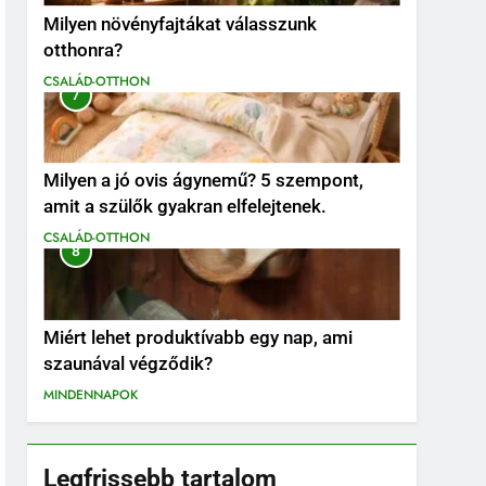
Milyen növényfajtákat válasszunk
otthonra?
CSALÁD-OTTHON
7
Milyen a jó ovis ágynemű? 5 szempont,
amit a szülők gyakran elfelejtenek.
CSALÁD-OTTHON
8
Miért lehet produktívabb egy nap, ami
szaunával végződik?
MINDENNAPOK
Legfrissebb tartalom