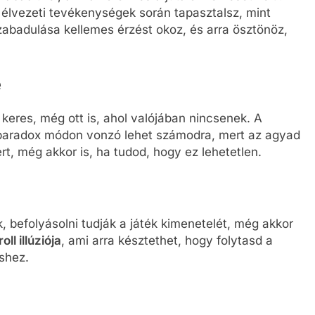
 élvezeti tevékenységek során tapasztalsz, mint
zabadulása kellemes érzést okoz, és arra ösztönöz,
e
keres, még ott is, ahol valójában nincsenek. A
 paradox módon vonzó lehet számodra, mert az agyad
t, még akkor is, ha tudod, hogy ez lehetetlen.
, befolyásolni tudják a játék kimenetelét, még akkor
oll illúziója
, ami arra késztethet, hogy folytasd a
éshez.