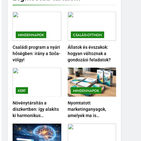
MINDENNAPOK
CSALÁD-OTTHON
Családi program a nyári
Állatok és évszakok:
hőségben: irány a Soča-
hogyan változnak a
völgy!
gondozási feladatok?
KERT
MINDENNAPOK
Növénytársítás a
Nyomtatott
díszkertben: így alakíts
marketinganyagok,
ki harmonikus
amelyek ma is
növénycsoportokat
hatékonyan támogatják
az értékesítést