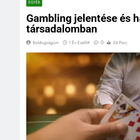
EGYÉB
Ér még valam
Gambling jelentése és 
2 Hónap Ezelőtt
Milyen növén
társadalomban
2 Hónap Ezelőtt
0
Boldogságom
1 Év Ezelőtt
34 Perc