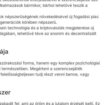
alkalmazások bármikor, bárhol lehetővé teszik a
rtok népszerűségének növekedésével új fogadási piac
b generációk körében népszerű.
hain technológia és a kriptovaluták megjelenése új
ilágában, lehetővé téve az anonim és decentralizált
ája
szórakozási forma, hanem egy komplex pszichológiai
i természetben. Megérteni a szerencsejáték
felelősségteljesen tudj részt venni benne, vagy
szer
badít fel, ami az öröm és a jutalom érzését kelti. Ez