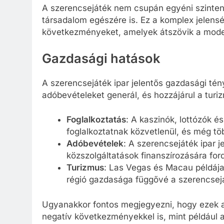
A szerencsejáték nem csupán egyéni szinten f
társadalom egészére is. Ez a komplex jelens
következményeket, amelyek átszövik a mode
Gazdasági hatások
A szerencsejáték ipar jelentős gazdasági t
adóbevételeket generál, és hozzájárul a turi
Foglalkoztatás
: A kaszinók, lottózók é
foglalkoztatnak közvetlenül, és még töb
Adóbevételek
: A szerencsejáték ipar 
közszolgáltatások finanszírozására ford
Turizmus
: Las Vegas és Macau példája
régió gazdasága függővé a szerencsejá
Ugyanakkor fontos megjegyezni, hogy ezek a
negatív következményekkel is, mint például 