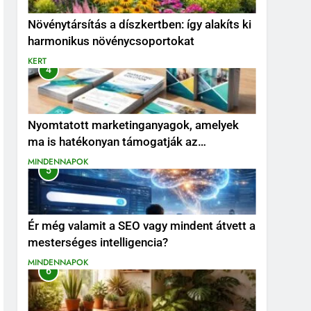
Növénytársítás a díszkertben: így alakíts ki
harmonikus növénycsoportokat
KERT
4
Nyomtatott marketinganyagok, amelyek
ma is hatékonyan támogatják az
értékesítést
MINDENNAPOK
5
Ér még valamit a SEO vagy mindent átvett a
mesterséges intelligencia?
MINDENNAPOK
6