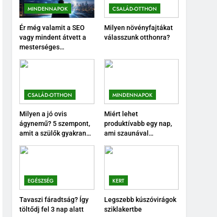
MINDENNAPOK
CSALÁD-OTTHON
Ér még valamit a SEO
Milyen növényfajtákat
vagy mindent átvett a
válasszunk otthonra?
mesterséges
intelligencia?
CSALÁD-OTTHON
MINDENNAPOK
Milyen a jó ovis
Miért lehet
ágynemű? 5 szempont,
produktívabb egy nap,
amit a szülők gyakran
ami szaunával
elfelejtenek.
végződik?
EGÉSZSÉG
KERT
Tavaszi fáradtság? Így
Legszebb kúszóvirágok
töltődj fel 3 nap alatt
sziklakertbe