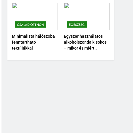
CSALÁD-OTTHON
EGÉSZSÉG
Minimalista hálószoba
Egyszer használatos
fenntartható
alkoholszonda kisokos
textíliákkal
– mikor és miért
érdemes használni?