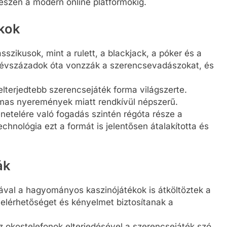
szen a modern online platformokig.
kok
asszikusok, mint a rulett, a blackjack, a póker és a
 évszázadok óta vonzzák a szerencsevadászokat, és
egelterjedtebb szerencsejáték forma világszerte.
lmas nyeremények miatt rendkívül népszerű.
etelére való fogadás szintén régóta része a
hnológia ezt a formát is jelentősen átalakította és
ák
sával a hagyományos kaszinójátékok is átköltöztek a
7 elérhetőséget és kényelmet biztosítanak a
z okostelefonok elterjedésével a szerencsejáték szó