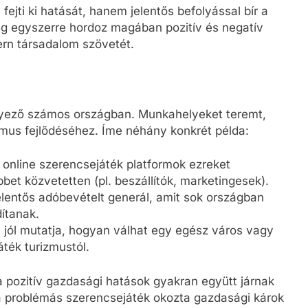
ejti ki hatását, hanem jelentős befolyással bír a
ég egyszerre hordoz magában pozitív és negatív
rn társadalom szövetét.
ényező számos országban. Munkahelyeket teremt,
zmus fejlődéséhez. Íme néhány konkrét példa:
s online szerencsejáték platformok ezreket
bet közvetetten (pl. beszállítók, marketingesek).
jelentős adóbevételt generál, amit sok országban
ítanak.
 jól mutatja, hogyan válhat egy egész város vagy
ték turizmustól.
 pozitív gazdasági hatások gyakran együtt járnak
a problémás szerencsejáték okozta gazdasági károk