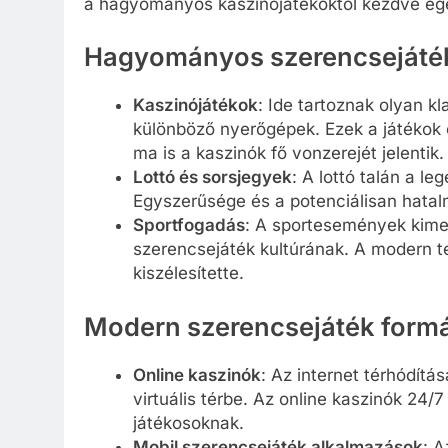
a hagyományos kaszinójátékoktól kezdve egé
Hagyományos szerencsejáté
Kaszinójátékok
: Ide tartoznak olyan kl
különböző nyerőgépek. Ezek a játékok
ma is a kaszinók fő vonzerejét jelentik.
Lottó és sorsjegyek
: A lottó talán a l
Egyszerűsége és a potenciálisan hata
Sportfogadás
: A sportesemények kimen
szerencsejáték kultúrának. A modern tec
kiszélesítette.
Modern szerencsejáték form
Online kaszinók
: Az internet térhódítá
virtuális térbe. Az online kaszinók 24/
játékosoknak.
Mobil szerencsejáték alkalmazások
: A