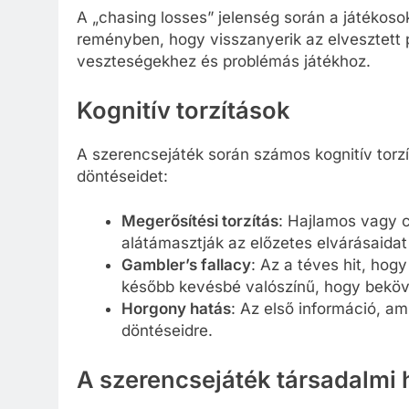
A „chasing losses” jelenség során a játékosok
reményben, hogy visszanyerik az elvesztett
veszteségekhez és problémás játékhoz.
Kognitív torzítások
A szerencsejáték során számos kognitív torzí
döntéseidet:
Megerősítési torzítás
: Hajlamos vagy c
alátámasztják az előzetes elvárásaidat
Gambler’s fallacy
: Az a téves hit, hog
később kevésbé valószínű, hogy beköve
Horgony hatás
: Az első információ, am
döntéseidre.
A szerencsejáték társadalmi 