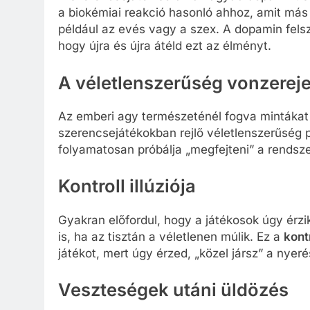
a biokémiai reakció hasonló ahhoz, amit más
például az evés vagy a szex. A dopamin fels
hogy újra és újra átéld ezt az élményt.
A véletlenszerűség vonzerej
Az emberi agy természeténél fogva mintákat 
szerencsejátékokban rejlő véletlenszerűség
folyamatosan próbálja „megfejteni” a rendszer
Kontroll illúziója
Gyakran előfordul, hogy a játékosok úgy érzik
is, ha az tisztán a véletlenen múlik. Ez a
kontr
játékot, mert úgy érzed, „közel jársz” a nyer
Veszteségek utáni üldözés