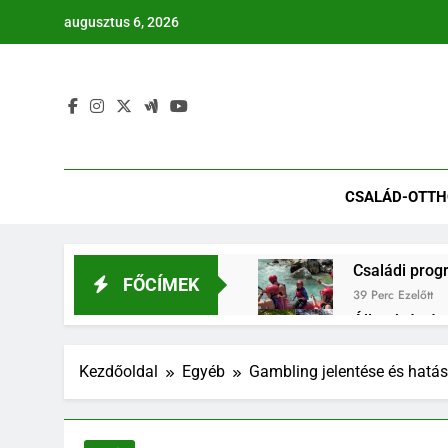
Ugrás
augusztus 6, 2026
a
tartalomra
Mindennap
CSALÁD-OTT
Családi prog
FŐCÍMEK
39 Perc Ezelőtt
Állatok és é
2 Hét Ezelőtt
Növénytársítá
Kezdőoldal
Egyéb
Gambling jelentése és hat
3 Hét Ezelőtt
Nyomtatott m
3 Hét Ezelőtt