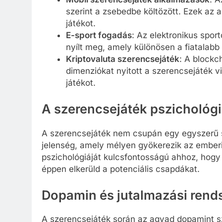
szerint a zsebedbe költözött. Ezek az 
játékot.
E-sport fogadás
: Az elektronikus spo
nyílt meg, amely különösen a fiatalab
Kriptovaluta szerencsejáték
: A blockc
dimenziókat nyitott a szerencsejáték v
játékot.
A szerencsejáték pszichológi
A szerencsejáték nem csupán egy egyszerű 
jelenség, amely mélyen gyökerezik az ember
pszichológiáját kulcsfontosságú ahhoz, hogy 
éppen elkerüld a potenciális csapdákat.
Dopamin és jutalmazási rend
A szerencsejáték során az agyad dopamint sza