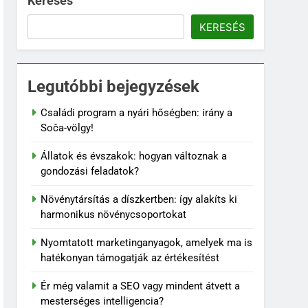
Keresés
KERESÉS
Legutóbbi bejegyzések
Családi program a nyári hőségben: irány a
Soča-völgy!
Állatok és évszakok: hogyan változnak a
gondozási feladatok?
Növénytársítás a díszkertben: így alakíts ki
harmonikus növénycsoportokat
Nyomtatott marketinganyagok, amelyek ma is
hatékonyan támogatják az értékesítést
Ér még valamit a SEO vagy mindent átvett a
mesterséges intelligencia?