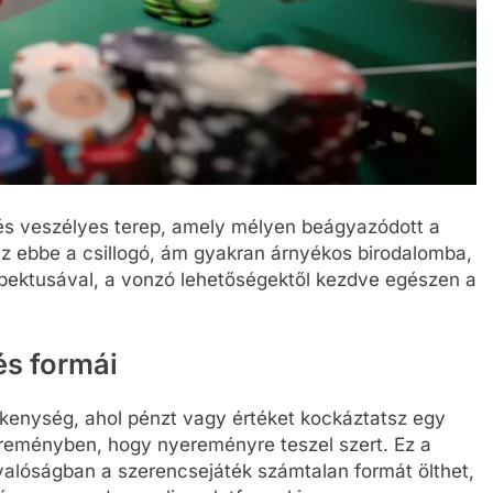
 és veszélyes terep, amely mélyen beágyazódott a
 ebbe a csillogó, ám gyakran árnyékos birodalomba,
spektusával, a vonzó lehetőségektől kezdve egészen a
és formái
kenység, ahol pénzt vagy értéket kockáztatsz egy
reményben, hogy nyereményre teszel szert. Ez a
A valóságban a szerencsejáték számtalan formát ölthet,