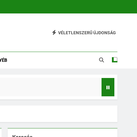
VÉLETLENSZERŰ ÚJDONSÁG
YÉB
tékesítést