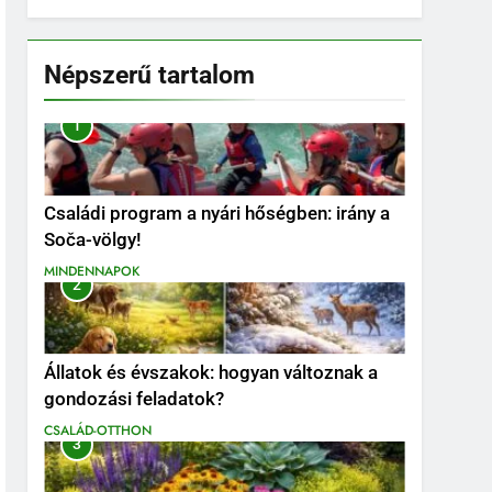
Népszerű tartalom
1
Családi program a nyári hőségben: irány a
Soča-völgy!
MINDENNAPOK
2
Állatok és évszakok: hogyan változnak a
gondozási feladatok?
CSALÁD-OTTHON
3