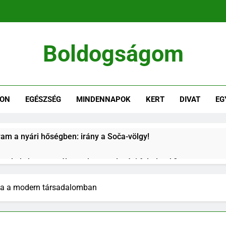
Boldogságom
i Élet Örömei
HON
EGÉSZSÉG
MINDENNAPOK
KERT
DIVAT
EG
ram a nyári hőségben: irány a Soča-völgy!
vszakok: hogyan változnak a gondozási feladatok?
s a díszkertben: így alakíts ki harmonikus növénycsoportokat
ása a modern társadalomban
arketinganyagok, amelyek ma is hatékonyan támogatják az ér