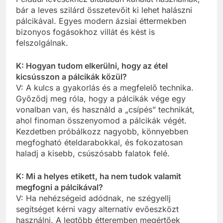
bár a leves szilárd összetevőit ki lehet halászni
pálcikával. Egyes modern ázsiai éttermekben
bizonyos fogásokhoz villát és kést is
felszolgálnak.
K: Hogyan tudom elkerülni, hogy az étel
kicsússzon a pálcikák közül?
V: A kulcs a gyakorlás és a megfelelő technika.
Győződj meg róla, hogy a pálcikák vége egy
vonalban van, és használd a „csípés” technikát,
ahol finoman összenyomod a pálcikák végét.
Kezdetben próbálkozz nagyobb, könnyebben
megfogható ételdarabokkal, és fokozatosan
haladj a kisebb, csúszósabb falatok felé.
K: Mi a helyes etikett, ha nem tudok valamit
megfogni a pálcikával?
V: Ha nehézségeid adódnak, ne szégyellj
segítséget kérni vagy alternatív evőeszközt
használni. A legtöbb étteremben megértőek