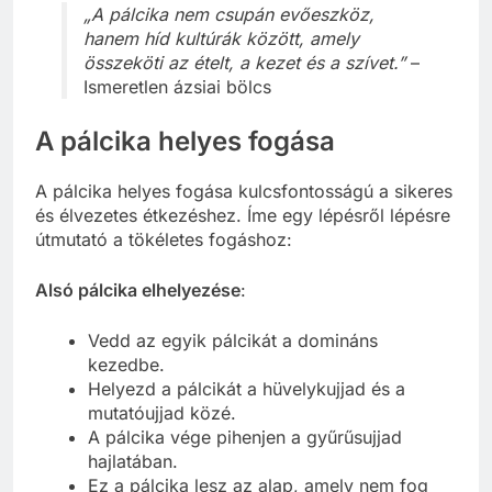
„A pálcika nem csupán evőeszköz,
hanem híd kultúrák között, amely
összeköti az ételt, a kezet és a szívet.”
–
Ismeretlen ázsiai bölcs
A pálcika helyes fogása
A pálcika helyes fogása kulcsfontosságú a sikeres
és élvezetes étkezéshez. Íme egy lépésről lépésre
útmutató a tökéletes fogáshoz:
Alsó pálcika elhelyezése
:
Vedd az egyik pálcikát a domináns
kezedbe.
Helyezd a pálcikát a hüvelykujjad és a
mutatóujjad közé.
A pálcika vége pihenjen a gyűrűsujjad
hajlatában.
Ez a pálcika lesz az alap, amely nem fog