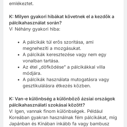
emlékeztet.
K: Milyen gyakori hibákat követnek el a kezdők a
pálcikahasználat során?
V: Néhány gyakori hiba:
A pálcikák túl erős szorítása, ami
megnehezíti a mozgásukat.
A pálcikák keresztezése vagy nem egy
vonalban tartása.
Az étel „döfködése” a pálcikákkal villa
módjára.
A pálcikák használata mutogatásra vagy
gesztikulálásra étkezés közben.
K: Van-e különbség a különböző ázsiai országok
pálcikahasználati szokásai között?
V: Igen, vannak finom különbségek. Például
Koreában gyakran használnak fém pálcikákat, míg
Japánban és Kínában inkább fa vagy bambusz