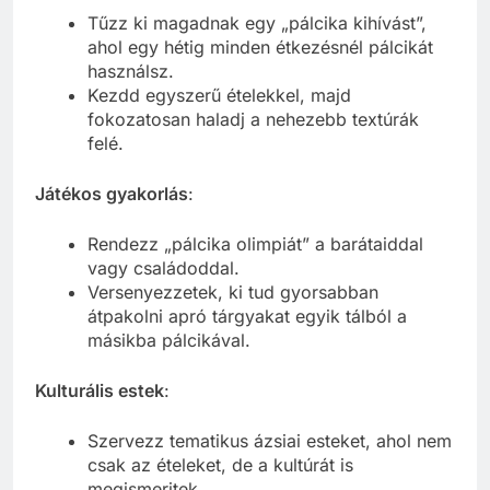
Tűzz ki magadnak egy „pálcika kihívást”,
ahol egy hétig minden étkezésnél pálcikát
használsz.
Kezdd egyszerű ételekkel, majd
fokozatosan haladj a nehezebb textúrák
felé.
Játékos gyakorlás
:
Rendezz „pálcika olimpiát” a barátaiddal
vagy családoddal.
Versenyezzetek, ki tud gyorsabban
átpakolni apró tárgyakat egyik tálból a
másikba pálcikával.
Kulturális estek
:
Szervezz tematikus ázsiai esteket, ahol nem
csak az ételeket, de a kultúrát is
megismeritek.