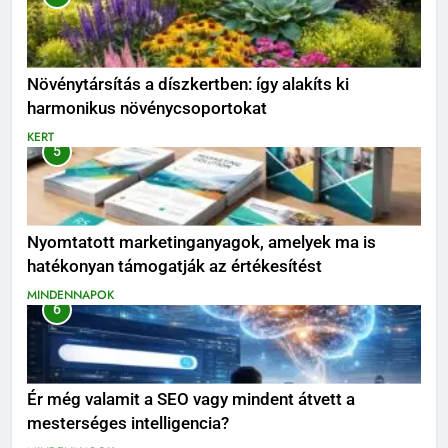
Növénytársítás a díszkertben: így alakíts ki
harmonikus növénycsoportokat
KERT
5
Nyomtatott marketinganyagok, amelyek ma is
hatékonyan támogatják az értékesítést
MINDENNAPOK
6
Ér még valamit a SEO vagy mindent átvett a
mesterséges intelligencia?