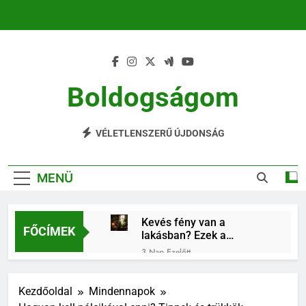
Ugrás
a
tartalomra
Boldogságom
Mindennapi Élet Örömei
VÉLETLENSZERŰ ÚJDONSÁG
MENÜ
Kevés fény van a
FŐCÍMEK
lakásban? Ezek a
szobanövények
3 Nap Ezelőtt
könnyebben
Családi program a nyári
alkalmazkodnak
hőségben: irány a Soča-
Kezdőoldal
Mindennapok
völgy!
4 Nap Ezelőtt