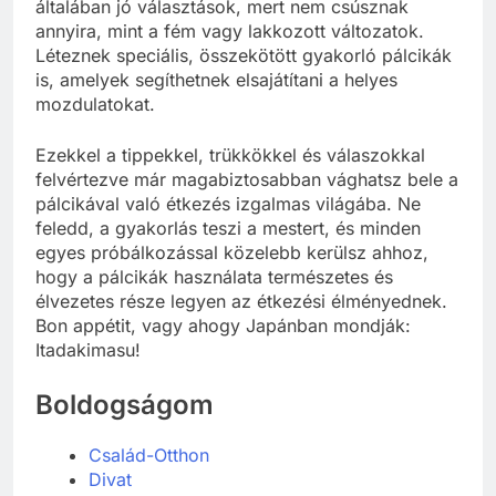
általában jó választások, mert nem csúsznak
annyira, mint a fém vagy lakkozott változatok.
Léteznek speciális, összekötött gyakorló pálcikák
is, amelyek segíthetnek elsajátítani a helyes
mozdulatokat.
Ezekkel a tippekkel, trükkökkel és válaszokkal
felvértezve már magabiztosabban vághatsz bele a
pálcikával való étkezés izgalmas világába. Ne
feledd, a gyakorlás teszi a mestert, és minden
egyes próbálkozással közelebb kerülsz ahhoz,
hogy a pálcikák használata természetes és
élvezetes része legyen az étkezési élményednek.
Bon appétit, vagy ahogy Japánban mondják:
Itadakimasu!
Boldogságom
Család-Otthon
Divat