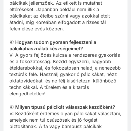
pálcikák jellemzőek. Az etikett is mutathat
eltéréseket: Japánban például nem illik a
pálcikákat az ételbe szúrni vagy azokkal ételt
átadni, míg Koreában elfogadott a rizses tál
felemelése evés közben.
K: Hogyan tudom gyorsan fejleszteni a
pálcikahasználati készségeimet?
V: A gyors fejlődés kulcsa a rendszeres gyakorlás
és a fokozatosság. Kezdd egyszerű, nagyobb
ételdarabokkal, és fokozatosan haladj a nehezebb
textúrák felé. Használj gyakorló pálcikákat, nézz
oktatóvideókat, és ne félj kísérletezni különböző
technikákkal. A türelem és a kitartás
elengedhetetlen!
K: Milyen típusú pálcikát válasszak kezdőként?
V: Kezdőként érdemes olyan pálcikákat választani,
amelyek nem túl csúszósak és jó fogást
biztosítanak. A fa vagy bambusz pálcikák