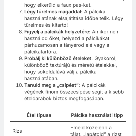
hogy elkerüld a faux pas-kat.
Légy türelmes magaddal
: A pálcika
használatának elsajátítása időbe telik. Légy
türelmes és kitartó!
Figyelj a pálcikák helyzetére
: Amikor nem
használod őket, helyezd a pálcikákat
párhuzamosan a tányérod elé vagy a
pálcikatartóra.
Próbálj ki különböző ételeket
: Gyakorolj
különböző textúrájú és méretű ételekkel,
hogy sokoldalúvá válj a pálcika
használatában.
Tanuld meg a „csípést”
: A pálcikák
végének finom összecsípése segít a kisebb
ételdarabok biztos megfogásában.
Étel típusa
Pálcika használati tipp
Emeld közelebb a
Rizs
tálat, „lapátold” a rizst