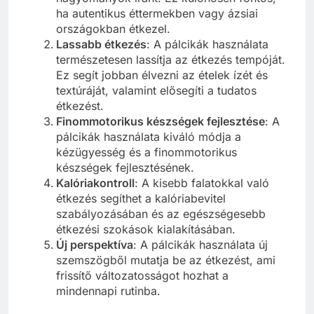
ha autentikus éttermekben vagy ázsiai
országokban étkezel.
Lassabb étkezés
: A pálcikák használata
természetesen lassítja az étkezés tempóját.
Ez segít jobban élvezni az ételek ízét és
textúráját, valamint elősegíti a tudatos
étkezést.
Finommotorikus készségek fejlesztése
: A
pálcikák használata kiváló módja a
kézügyesség és a finommotorikus
készségek fejlesztésének.
Kalóriakontroll
: A kisebb falatokkal való
étkezés segíthet a kalóriabevitel
szabályozásában és az egészségesebb
étkezési szokások kialakításában.
Új perspektíva
: A pálcikák használata új
szemszögből mutatja be az étkezést, ami
frissítő változatosságot hozhat a
mindennapi rutinba.