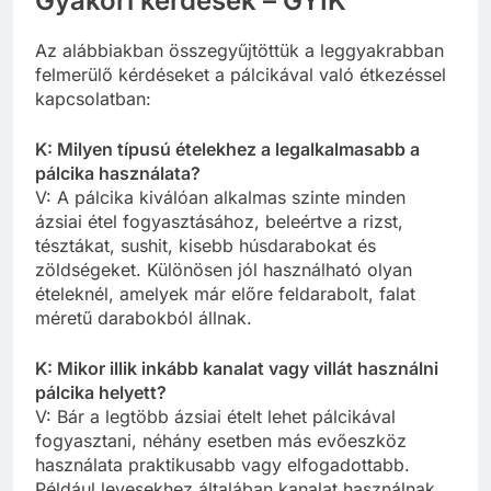
Gyakori kérdések – GYIK
Az alábbiakban összegyűjtöttük a leggyakrabban
felmerülő kérdéseket a pálcikával való étkezéssel
kapcsolatban:
K: Milyen típusú ételekhez a legalkalmasabb a
pálcika használata?
V: A pálcika kiválóan alkalmas szinte minden
ázsiai étel fogyasztásához, beleértve a rizst,
tésztákat, sushit, kisebb húsdarabokat és
zöldségeket. Különösen jól használható olyan
ételeknél, amelyek már előre feldarabolt, falat
méretű darabokból állnak.
K: Mikor illik inkább kanalat vagy villát használni
pálcika helyett?
V: Bár a legtöbb ázsiai ételt lehet pálcikával
fogyasztani, néhány esetben más evőeszköz
használata praktikusabb vagy elfogadottabb.
Például levesekhez általában kanalat használnak,