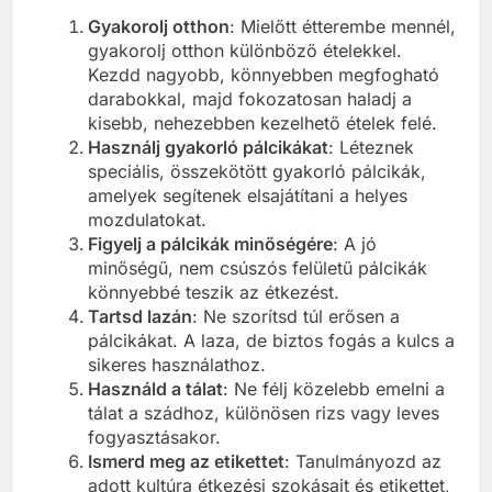
Gyakorolj otthon
: Mielőtt étterembe mennél,
gyakorolj otthon különböző ételekkel.
Kezdd nagyobb, könnyebben megfogható
darabokkal, majd fokozatosan haladj a
kisebb, nehezebben kezelhető ételek felé.
Használj gyakorló pálcikákat
: Léteznek
speciális, összekötött gyakorló pálcikák,
amelyek segítenek elsajátítani a helyes
mozdulatokat.
Figyelj a pálcikák minőségére
: A jó
minőségű, nem csúszós felületű pálcikák
könnyebbé teszik az étkezést.
Tartsd lazán
: Ne szorítsd túl erősen a
pálcikákat. A laza, de biztos fogás a kulcs a
sikeres használathoz.
Használd a tálat
: Ne félj közelebb emelni a
tálat a szádhoz, különösen rizs vagy leves
fogyasztásakor.
Ismerd meg az etikettet
: Tanulmányozd az
adott kultúra étkezési szokásait és etikettet,