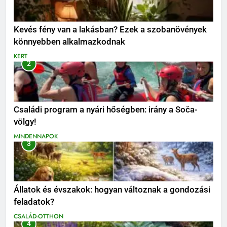
Kevés fény van a lakásban? Ezek a szobanövények
könnyebben alkalmazkodnak
KERT
2
Családi program a nyári hőségben: irány a Soča-
völgy!
MINDENNAPOK
3
Állatok és évszakok: hogyan változnak a gondozási
feladatok?
CSALÁD-OTTHON
4