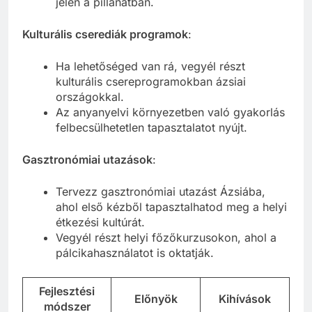
jelen a pillanatban.
Kulturális cserediák programok
:
Ha lehetőséged van rá, vegyél részt
kulturális csereprogramokban ázsiai
országokkal.
Az anyanyelvi környezetben való gyakorlás
felbecsülhetetlen tapasztalatot nyújt.
Gasztronómiai utazások
:
Tervezz gasztronómiai utazást Ázsiába,
ahol első kézből tapasztalhatod meg a helyi
étkezési kultúrát.
Vegyél részt helyi főzőkurzusokon, ahol a
pálcikahasználatot is oktatják.
Fejlesztési
Előnyök
Kihívások
módszer