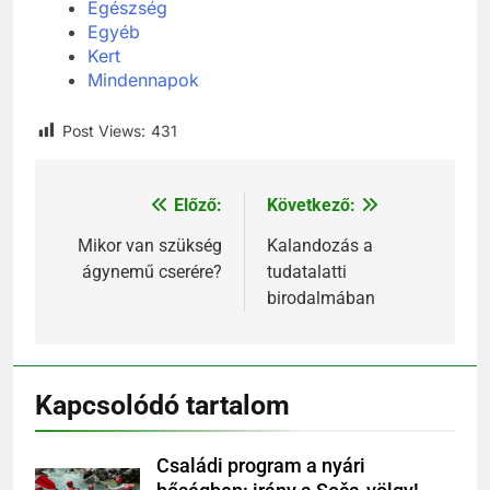
Egészség
Egyéb
Kert
Mindennapok
Post Views:
431
Előző:
Következő:
Bejegyzés
navigáció
Mikor van szükség
Kalandozás a
ágynemű cserére?
tudatalatti
birodalmában
Kapcsolódó tartalom
Családi program a nyári