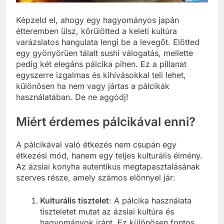
Képzeld el, ahogy egy hagyományos japán
étteremben ülsz, körülötted a keleti kultúra
varázslatos hangulata lengi be a levegőt. Előtted
egy gyönyörűen tálalt sushi válogatás, mellette
pedig két elegáns pálcika pihen. Ez a pillanat
egyszerre izgalmas és kihívásokkal teli lehet,
különösen ha nem vagy jártas a pálcikák
használatában. De ne aggódj!
Miért érdemes pálcikával enni?
A pálcikával való étkezés nem csupán egy
étkezési mód, hanem egy teljes kulturális élmény.
Az ázsiai konyha autentikus megtapasztalásának
szerves része, amely számos előnnyel jár:
Kulturális tisztelet
: A pálcika használata
tiszteletet mutat az ázsiai kultúra és
hagyományok iránt. Ez különösen fontos,