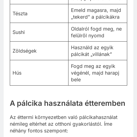
Emeld magasra, majd
Tészta
„tekerd” a pálcikákra
Oldalról fogd meg, ne
Sushi
felülről nyomd
Használd az egyik
Zöldségek
pálcikát „villának”
Fogd meg az egyik
Hús
végénél, majd harapj
bele
A pálcika használata étteremben
Az éttermi környezetben való pálcikahasználat
némileg eltérhet az otthoni gyakorlástól. Íme
néhány fontos szempont: