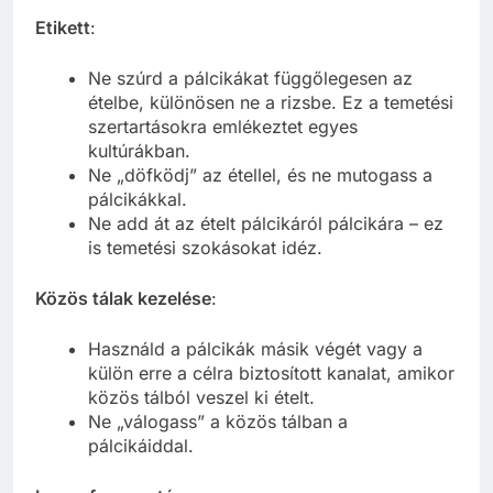
Etikett
:
Ne szúrd a pálcikákat függőlegesen az
ételbe, különösen ne a rizsbe. Ez a temetési
szertartásokra emlékeztet egyes
kultúrákban.
Ne „döfködj” az étellel, és ne mutogass a
pálcikákkal.
Ne add át az ételt pálcikáról pálcikára – ez
is temetési szokásokat idéz.
Közös tálak kezelése
:
Használd a pálcikák másik végét vagy a
külön erre a célra biztosított kanalat, amikor
közös tálból veszel ki ételt.
Ne „válogass” a közös tálban a
pálcikáiddal.