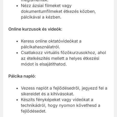
Nézz ázsiai filmeket vagy
dokumentumfilmeket étkezés közben,
pálcikával a kézben.
Online kurzusok és videók
:
Keress online oktatóvideókat a
pálcikahasználatról.
Csatlakozz virtuális főzőkurzusokhoz, ahol
az ételkészítés mellett a helyes étkezési
módot is elsajátíthatod.
Pálcika napló
:
Vezess naplót a fejlődésedről, jegyezd fel a
sikereidet és a kihívásokat.
Készíts fényképeket vagy videókat a
technikádról, hogy nyomon követhesd a
fejlődésedet.