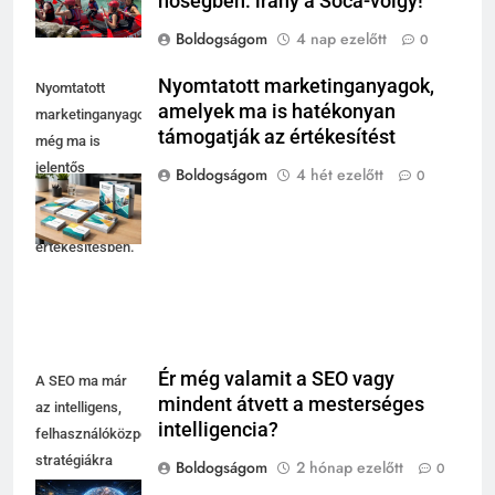
hőségben: irány a Soča-völgy!
Boldogságom
4 nap ezelőtt
0
Nyomtatott marketinganyagok,
Nyomtatott
amelyek ma is hatékonyan
marketinganyagok
támogatják az értékesítést
még ma is
jelentős
Boldogságom
4 hét ezelőtt
0
segítséget
nyújtanak az
értékesítésben.
Ér még valamit a SEO vagy
A SEO ma már
mindent átvett a mesterséges
az intelligens,
intelligencia?
felhasználóközpontú
stratégiákra
Boldogságom
2 hónap ezelőtt
0
épül, nem