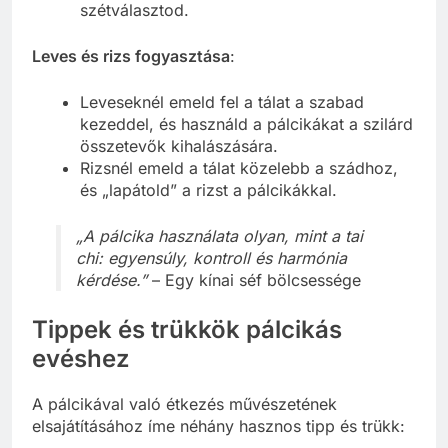
szétválasztod.
Leves és rizs fogyasztása
:
Leveseknél emeld fel a tálat a szabad
kezeddel, és használd a pálcikákat a szilárd
összetevők kihalászására.
Rizsnél emeld a tálat közelebb a szádhoz,
és „lapátold” a rizst a pálcikákkal.
„A pálcika használata olyan, mint a tai
chi: egyensúly, kontroll és harmónia
kérdése.”
– Egy kínai séf bölcsessége
Tippek és trükkök pálcikás
evéshez
A pálcikával való étkezés művészetének
elsajátításához íme néhány hasznos tipp és trükk: