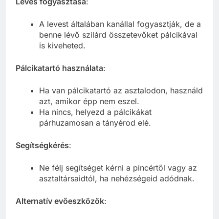
Leves fogyasztása
:
A levest általában kanállal fogyasztják, de a
benne lévő szilárd összetevőket pálcikával
is kiveheted.
Pálcikatartó használata
:
Ha van pálcikatartó az asztalodon, használd
azt, amikor épp nem eszel.
Ha nincs, helyezd a pálcikákat
párhuzamosan a tányérod elé.
Segítségkérés
:
Ne félj segítséget kérni a pincértől vagy az
asztaltársaidtól, ha nehézségeid adódnak.
Alternatív evőeszközök
: