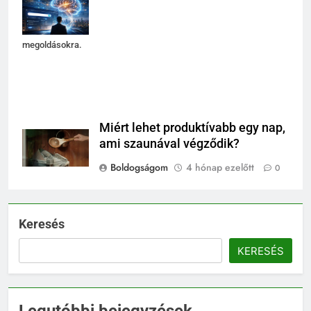
csupán
technikai
megoldásokra.
Miért lehet produktívabb egy nap,
ami szaunával végződik?
Boldogságom
4 hónap ezelőtt
0
Keresés
KERESÉS
Legutóbbi bejegyzések