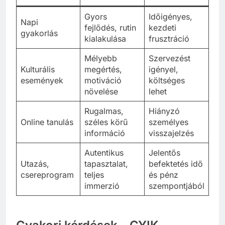
Gyors
Időigényes,
Napi
fejlődés, rutin
kezdeti
gyakorlás
kialakulása
frusztráció
Mélyebb
Szervezést
Kulturális
megértés,
igényel,
események
motiváció
költséges
növelése
lehet
Rugalmas,
Hiányzó
Online tanulás
széles körű
személyes
információ
visszajelzés
Autentikus
Jelentős
Utazás,
tapasztalat,
befektetés idő
csereprogram
teljes
és pénz
immerzió
szempontjából