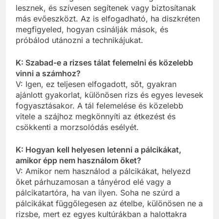
lesznek, és szívesen segítenek vagy biztosítanak
más evőeszközt. Az is elfogadható, ha diszkréten
megfigyeled, hogyan csinálják mások, és
próbálod utánozni a technikájukat.
K: Szabad-e a rizses tálat felemelni és közelebb
vinni a számhoz?
V: Igen, ez teljesen elfogadott, sőt, gyakran
ajánlott gyakorlat, különösen rizs és egyes levesek
fogyasztásakor. A tál felemelése és közelebb
vitele a szájhoz megkönnyíti az étkezést és
csökkenti a morzsolódás esélyét.
K: Hogyan kell helyesen letenni a pálcikákat,
amikor épp nem használom őket?
V: Amikor nem használod a pálcikákat, helyezd
őket párhuzamosan a tányérod elé vagy a
pálcikatartóra, ha van ilyen. Soha ne szúrd a
pálcikákat függőlegesen az ételbe, különösen ne a
rizsbe, mert ez egyes kultúrákban a halottakra