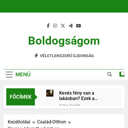
Ugrás
a
tartalomra
Boldogságom
Mindennapi Élet Örömei
VÉLETLENSZERŰ ÚJDONSÁG
MENÜ
Kevés fény van a
FŐCÍMEK
lakásban? Ezek a
szobanövények
2 Nap Ezelőtt
könnyebben
Családi program a nyári
alkalmazkodnak
hőségben: irány a Soča-
Kezdőoldal
Család-Otthon
völgy!
3 Nap Ezelőtt