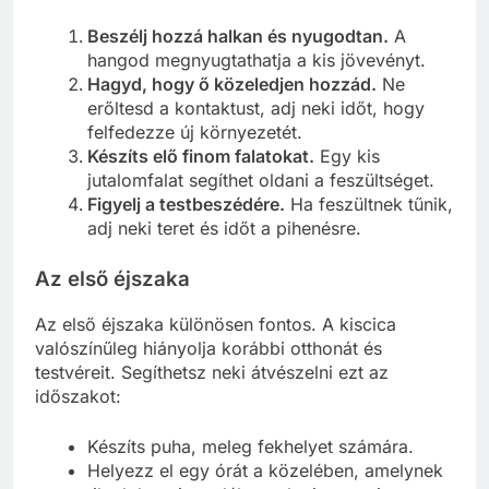
Beszélj hozzá halkan és nyugodtan.
A
hangod megnyugtathatja a kis jövevényt.
Hagyd, hogy ő közeledjen hozzád.
Ne
erőltesd a kontaktust, adj neki időt, hogy
felfedezze új környezetét.
Készíts elő finom falatokat.
Egy kis
jutalomfalat segíthet oldani a feszültséget.
Figyelj a testbeszédére.
Ha feszültnek tűnik,
adj neki teret és időt a pihenésre.
Az első éjszaka
Az első éjszaka különösen fontos. A kiscica
valószínűleg hiányolja korábbi otthonát és
testvéreit. Segíthetsz neki átvészelni ezt az
időszakot:
Készíts puha, meleg fekhelyet számára.
Helyezz el egy órát a közelében, amelynek