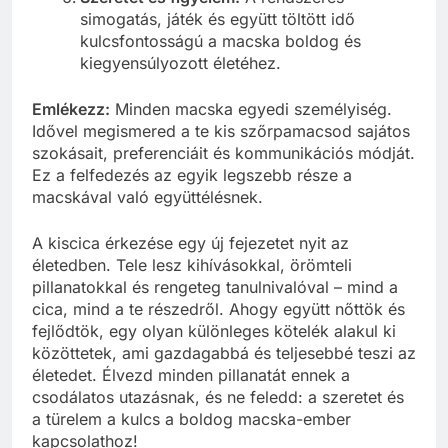
simogatás, játék és együtt töltött idő
kulcsfontosságú a macska boldog és
kiegyensúlyozott életéhez.
Emlékezz:
Minden macska egyedi személyiség.
Idővel megismered a te kis szőrpamacsod sajátos
szokásait, preferenciáit és kommunikációs módját.
Ez a felfedezés az egyik legszebb része a
macskával való együttélésnek.
A kiscica érkezése egy új fejezetet nyit az
életedben. Tele lesz kihívásokkal, örömteli
pillanatokkal és rengeteg tanulnivalóval – mind a
cica, mind a te részedről. Ahogy együtt nőttök és
fejlődtök, egy olyan különleges kötelék alakul ki
közöttetek, ami gazdagabbá és teljesebbé teszi az
életedet. Élvezd minden pillanatát ennek a
csodálatos utazásnak, és ne feledd: a szeretet és
a türelem a kulcs a boldog macska-ember
kapcsolathoz!