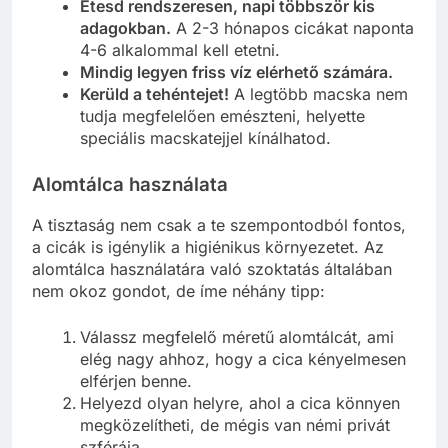
Etesd rendszeresen, napi többször kis
adagokban.
A 2-3 hónapos cicákat naponta
4-6 alkalommal kell etetni.
Mindig legyen friss víz elérhető számára.
Kerüld a tehéntejet!
A legtöbb macska nem
tudja megfelelően emészteni, helyette
speciális macskatejjel kínálhatod.
Alomtálca használata
A tisztaság nem csak a te szempontodból fontos,
a cicák is igénylik a higiénikus környezetet. Az
alomtálca használatára való szoktatás általában
nem okoz gondot, de íme néhány tipp:
Válassz megfelelő méretű alomtálcát, ami
elég nagy ahhoz, hogy a cica kényelmesen
elférjen benne.
Helyezd olyan helyre, ahol a cica könnyen
megközelítheti, de mégis van némi privát
szférája.