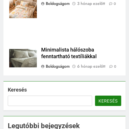
nyugodt alvást
Boldogságom
3 hónap ezelőtt
0
biztosít az
óvodásoknak.
Minimalista hálószoba
fenntartható textíliákkal
Boldogságom
6 hónap ezelőtt
0
Keresés
KERESÉS
Legutóbbi bejegyzések