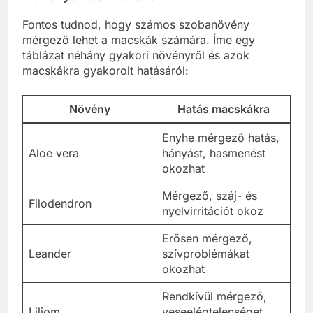
Fontos tudnod, hogy számos szobanövény
mérgező lehet a macskák számára. Íme egy
táblázat néhány gyakori növényről és azok
macskákra gyakorolt hatásáról:
Növény
Hatás macskákra
Enyhe mérgező hatás,
Aloe vera
hányást, hasmenést
okozhat
Mérgező, száj- és
Filodendron
nyelvirritációt okoz
Erősen mérgező,
Leander
szívproblémákat
okozhat
Rendkívül mérgező,
Liliom
veseelégtelenséget