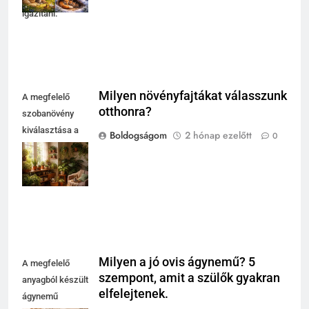
igazítani.
Milyen növényfajtákat válasszunk
A megfelelő
otthonra?
szobanövény
kiválasztása a
Boldogságom
2 hónap ezelőtt
0
helyiség
fényviszonyaitól
függ.
Milyen a jó ovis ágynemű? 5
A megfelelő
szempont, amit a szülők gyakran
anyagból készült
elfelejtenek.
ágynemű