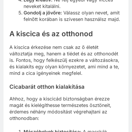
neveket kitalálni.
Gondolj a jövőre:
Válassz olyan nevet, amit
felnőtt korában is szívesen használsz majd.
A kiscica és az otthonod
A kiscica érkezése nem csak az ő életét
változtatja meg, hanem a tiédet és az otthonodét
is. Fontos, hogy felkészülj ezekre a változásokra,
és kialakíts egy olyan környezetet, ami mind a te,
mind a cica igényeinek megfelel.
Cicabarát otthon kialakítása
Ahhoz, hogy a kiscicád biztonságban érezze
magát és kielégíthesse természetes ösztöneit,
érdemes néhány módosítást végrehajtani az
otthonodban:
Mászóhelyek biztosítása:
A macskák