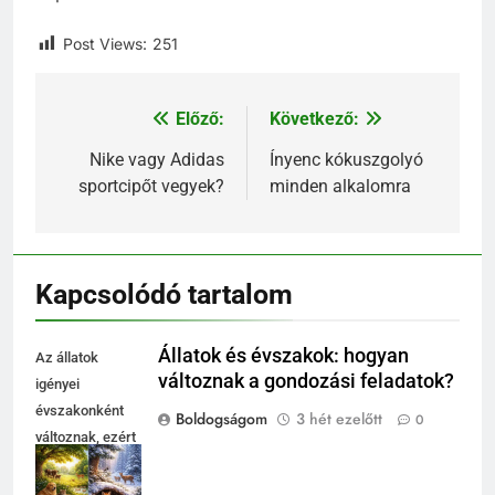
Post Views:
251
Előző:
Következő:
Bejegyzés
navigáció
Nike vagy Adidas
Ínyenc kókuszgolyó
sportcipőt vegyek?
minden alkalomra
Kapcsolódó tartalom
Állatok és évszakok: hogyan
Az állatok
változnak a gondozási feladatok?
igényei
évszakonként
Boldogságom
3 hét ezelőtt
0
változnak, ezért
a gondozást is
hozzá kell