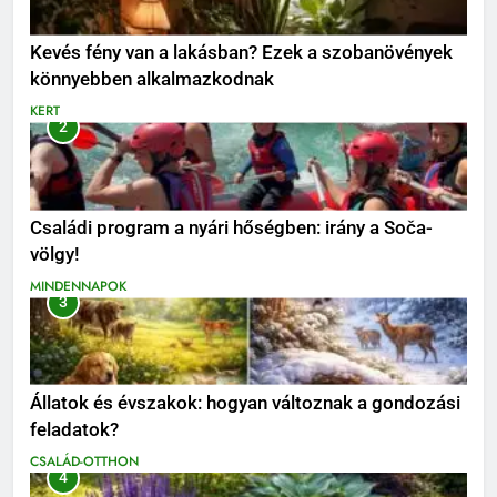
Kevés fény van a lakásban? Ezek a szobanövények
könnyebben alkalmazkodnak
KERT
2
Családi program a nyári hőségben: irány a Soča-
völgy!
MINDENNAPOK
3
Állatok és évszakok: hogyan változnak a gondozási
feladatok?
CSALÁD-OTTHON
4