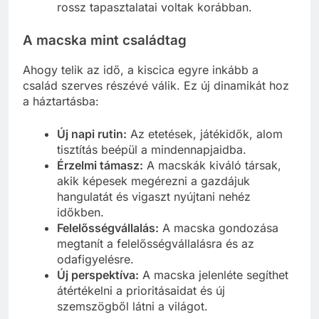
rossz tapasztalatai voltak korábban.
A macska mint családtag
Ahogy telik az idő, a kiscica egyre inkább a
család szerves részévé válik. Ez új dinamikát hoz
a háztartásba:
Új napi rutin:
Az etetések, játékidők, alom
tisztítás beépül a mindennapjaidba.
Érzelmi támasz:
A macskák kiváló társak,
akik képesek megérezni a gazdájuk
hangulatát és vigaszt nyújtani nehéz
időkben.
Felelősségvállalás:
A macska gondozása
megtanít a felelősségvállalásra és az
odafigyelésre.
Új perspektíva:
A macska jelenléte segíthet
átértékelni a prioritásaidat és új
szemszögből látni a világot.