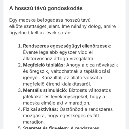
A hosszú távú gondoskodás
Egy macska befogadása hosszú távú
elkötelezettséget jelent. Íme néhány dolog, amire
figyelned kell az évek során:
Rendszeres egészségügyi ellenőrzések:
Évente legalább egyszer vidd el
állatorvoshoz átfogó vizsgálatra.
Megfelelő táplálás:
Ahogy a cica növekszik
és öregszik, változhatnak a táplálkozási
igényei. Konzultálj az állatorvossal a
megfelelő étrend kialakításáról.
Mentális stimuláció:
Biztosíts változatos
játékokat és tevékenységeket, hogy a
macska elméje aktív maradjon.
Fizikai aktivitás:
Ösztönözd a rendszeres
mozgásra, hogy egészséges és fitt
maradjon.
Szeretet és figyelem:
A rendszeres