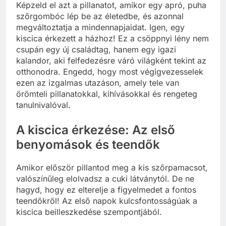
Képzeld el azt a pillanatot, amikor egy apró, puha
szőrgombóc lép be az életedbe, és azonnal
megváltoztatja a mindennapjaidat. Igen, egy
kiscica érkezett a házhoz! Ez a csöppnyi lény nem
csupán egy új családtag, hanem egy igazi
kalandor, aki felfedezésre váró világként tekint az
otthonodra. Engedd, hogy most végigvezesselek
ezen az izgalmas utazáson, amely tele van
örömteli pillanatokkal, kihívásokkal és rengeteg
tanulnivalóval.
A kiscica érkezése: Az első
benyomások és teendők
Amikor először pillantod meg a kis szőrpamacsot,
valószínűleg elolvadsz a cuki látványtól. De ne
hagyd, hogy ez elterelje a figyelmedet a fontos
teendőkről! Az első napok kulcsfontosságúak a
kiscica beilleszkedése szempontjából.