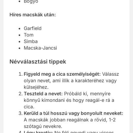
Bogyó
Híres macskák után:
Garfield
Tom
Simba
Macska-Jancsi
Névválasztási tippek
Figyeld meg a cica személyiségét:
Válassz
olyan nevet, ami illik a karakteréhez vagy
külsejéhez.
Teszteld a nevet:
Próbáld ki, mennyire
könnyű kimondani és hogy reagál-e rá a
cica.
Kerüld a túl hosszú vagy bonyolult neveket:
A macskák jobban reagálnak a rövid, 1-2
szótagú nevekre.
Légy kreatív:
Ne félj egyedi vagy vicces