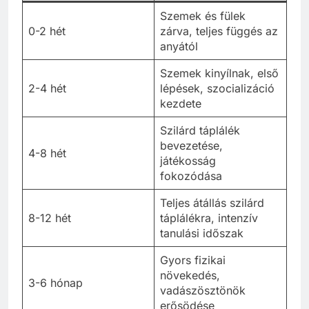
Szemek és fülek
0-2 hét
zárva, teljes függés az
anyától
Szemek kinyílnak, első
2-4 hét
lépések, szocializáció
kezdete
Szilárd táplálék
bevezetése,
4-8 hét
játékosság
fokozódása
Teljes átállás szilárd
8-12 hét
táplálékra, intenzív
tanulási időszak
Gyors fizikai
növekedés,
3-6 hónap
vadászösztönök
erősödése