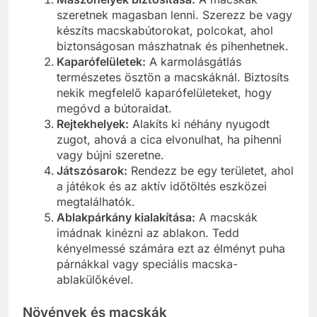
szeretnek magasban lenni. Szerezz be vagy
készíts macskabútorokat, polcokat, ahol
biztonságosan mászhatnak és pihenhetnek.
Kaparófelületek:
A karmolásgátlás
természetes ösztön a macskáknál. Biztosíts
nekik megfelelő kaparófelületeket, hogy
megóvd a bútoraidat.
Rejtekhelyek:
Alakíts ki néhány nyugodt
zugot, ahová a cica elvonulhat, ha pihenni
vagy bújni szeretne.
Játszósarok:
Rendezz be egy területet, ahol
a játékok és az aktív időtöltés eszközei
megtalálhatók.
Ablakpárkány kialakítása:
A macskák
imádnak kinézni az ablakon. Tedd
kényelmessé számára ezt az élményt puha
párnákkal vagy speciális macska-
ablakülőkével.
Növények és macskák