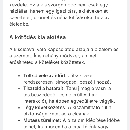
kezdete. Ez a kis szőrgombóc nem csak egy
háziállat, hanem egy igazi társ, aki éveken át
szeretetet, örömet és néha kihívásokat hoz az
életedbe.
A kötődés kialakítása
A kiscicával való kapcsolatod alapja a bizalom és
a szeretet. Íme néhány módszer, amivel
erősítheted a köteléket közöttetek:
Töltsd vele az időd:
Játssz vele
rendszeresen, simogasd, beszélj hozzá.
Tiszteld a határait:
Tanulj meg olvasni a
testbeszédéből, és ne erőltesd az
interakciót, ha éppen egyedüllétre vágyik.
Légy következetes:
A kiszámítható rutin
biztonságérzetet ad a cicának.
Mutass türelmet:
A bizalom kiépítése időbe
telhet, különösen ha a cica félénk vagy